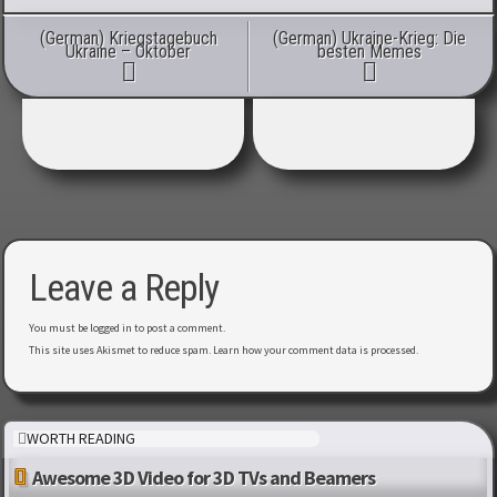
Post navigation
(German) Kriegstagebuch
(German) Ukraine-Krieg: Die
Ukraine – Oktober
besten Memes
Leave a Reply
You must be
logged in
to post a comment.
This site uses Akismet to reduce spam.
Learn how your comment data is processed
.
WORTH READING
Awesome 3D Video for 3D TVs and Beamers