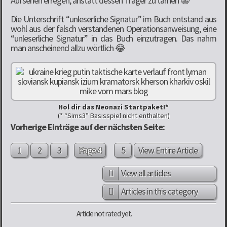
Aufsehen erregen, anstatt dessen Träger zu tarnen 🤡
Die Unterschrift “unleserliche Signatur” im Buch entstand aus
wohl aus der falsch verstandenen Operationsanweisung, eine
“unleserliche Signatur” in das Buch einzutragen. Das nahm
man anscheinend allzu wörtlich 😂
Hol dir das Neonazi Startpaket!*
(* “Sims3” Basisspiel nicht enthalten)
Vorherige Einträge auf der nächsten Seite:
1
2
3
Page 4
5
View Entire Article
View all articles
Articles in this category
Article not rated yet.