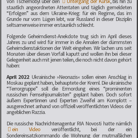
Von Tschernobyl über den
Untergang der Kursk
, bis hin zu
staatlich angeordneten Attentaten und täglich gemeldeten
“Erfolgen” aus dem Ukraine-Krieg: für ein Regime, das im
Grunde nur vom Lügen lebt, war Russland in dieser Disziplin
seltsamerweise immer erstaunlich schlecht.
Folgende Geheimdienst-Anekdote trug sich im April dieses
Jahres zu und wird für immer in die Annalen der dümmsten
Geheimdienstaktionen der Welt eingehen. Wir lachen uns seit
Monaten über diesen Vorfall kaputt und wollen ihn bei dieser
Gelegenheit auch mit jenen teilen, die noch nicht davon gehört
haben:
April 2022
Ukrainische »Neonazis« sollen einen Anschlag in
Moskau geplant haben, behauptete der Kreml. Die ukrainische
“Terrorgruppe” soll die Ermordung eines “prominenten
russischen Fernsehjournalisten” geplant haben. Doch sofort
äußern Expertinnen und Experten Zweifel am Komplott –
ausgerechnet anhand von offiziell veröffentlichten Videos der
angeblichen Razzia.
Die russische Nachrichtenagentur RIA Novosti hatte nämlich
ein Video
veröffentlicht, bei der ein
Sondereinsatzkommando die Wohnung der mutmaßlichen