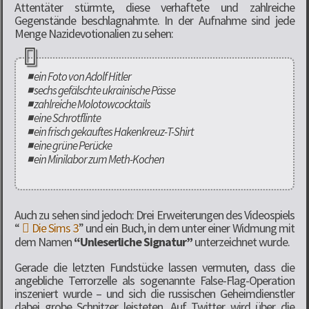
Attentäter stürmte, diese verhaftete und zahlreiche
Gegenstände beschlagnahmte. In der Aufnahme sind jede
Menge Nazidevotionalien zu sehen:
◾ ein Foto von Adolf Hitler
◾ sechs gefälschte ukrainische Pässe
◾ zahlreiche Molotowcocktails
◾ eine Schrotflinte
◾ ein frisch gekauftes Hakenkreuz-T-Shirt
◾ eine grüne Perücke
◾ ein Minilabor zum Meth-Kochen
Auch zu sehen sind jedoch: Drei Erweiterungen des Videospiels
“
Die Sims 3
” und ein Buch, in dem unter einer Widmung mit
dem Namen
“Unleserliche Signatur”
unterzeichnet wurde.
Gerade die letzten Fundstücke lassen vermuten, dass die
angebliche Terrorzelle als sogenannte False-Flag-Operation
inszeniert wurde – und sich die russischen Geheimdienstler
dabei grobe Schnitzer leisteten. Auf Twitter wird über die