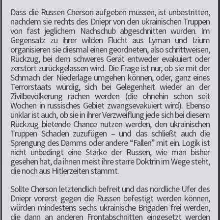
Dass die Russen Cherson aufgeben müssen, ist unbestritten,
nachdem sie rechts des Dniepr von den ukrainischen Truppen
von fast jeglichem Nachschub abgeschnitten wurden. Im
Gegensatz zu ihrer wilden Flucht aus Lyman und Izium
organisieren sie diesmal einen geordneten, also schrittweisen,
Rückzug, bei dem schweres Gerät entweder evakuiert oder
zerstört zurückgelassen wird. Die Frage ist nur, ob sie mit der
Schmach der Niederlage umgehen können, oder, ganz eines
Terrorstaats würdig, sich bei Gelegenheit wieder an der
Zivilbevölkerung rächen werden (die ohnehin schon seit
Wochen in russisches Gebiet zwangsevakuiert wird). Ebenso
unklar ist auch, ob sie in ihrer Verzweiflung jede sich bei diesem
Rückzug bietende Chance nutzen werden, den ukrainischen
Truppen Schaden zuzufügen – und das schließt auch die
Sprengung des Damms oder andere “Fallen” mit ein. Logik ist
nicht unbedingt eine Stärke der Russen, wie man bisher
gesehen hat, da ihnen meist ihre starre Doktrin im Wege steht,
die noch aus Hitlerzeiten stammt.
Sollte Cherson letztendlich befreit und das nördliche Ufer des
Dniepr vorerst gegen die Russen befestigt werden können,
würden mindestens sechs ukrainische Brigaden frei werden,
die dann an anderen Frontabschnitten eingesetzt werden