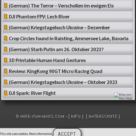
(German) The Terror – Verschollen im ewigen Eis
DJI Phantom FPV: Lech River
(German) Kriegstagebuch Ukraine – Dezember
Crop Circles found in Raisting, Ammersee Lake, Bavaria
(German) Starb Putin am 26. Oktober 2023?
3D Printable Human Hand Gestures
Review: KingKong 90GT Micro Racing Quad
(German) Kriegstagebuch Ukraine – Oktober 2023
DJI Spark: River Flight
© MIKE-VOM-MARS.COM -
[ INFO ]
[ DATENSCHUTZ ]
ACCEPT
This site uses cookies.
More information