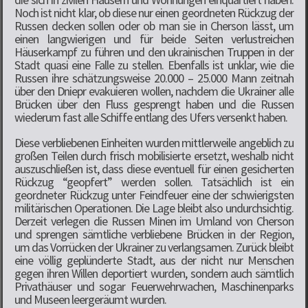
Noch ist nicht klar, ob diese nur einen geordneten Rückzug der
Russen decken sollen oder ob man sie in Cherson lässt, um
einen langwierigen und für beide Seiten verlustreichen
Häuserkampf zu führen und den ukrainischen Truppen in der
Stadt quasi eine Falle zu stellen. Ebenfalls ist unklar, wie die
Russen ihre schätzungsweise 20.000 – 25.000 Mann zeitnah
über den Dniepr evakuieren wollen, nachdem die Ukrainer alle
Brücken über den Fluss gesprengt haben und die Russen
wiederum fast alle Schiffe entlang des Ufers versenkt haben.
Diese verbliebenen Einheiten wurden mittlerweile angeblich zu
großen Teilen durch frisch mobilisierte ersetzt, weshalb nicht
auszuschließen ist, dass diese eventuell für einen gesicherten
Rückzug “geopfert” werden sollen. Tatsächlich ist ein
geordneter Rückzug unter Feindfeuer eine der schwierigsten
militärischen Operationen. Die Lage bleibt also undurchsichtig.
Derzeit verlegen die Russen Minen im Umland von Cherson
und sprengen sämtliche verbliebene Brücken in der Region,
um das Vorrücken der Ukrainer zu verlangsamen. Zurück bleibt
eine völlig geplünderte Stadt, aus der nicht nur Menschen
gegen ihren Willen deportiert wurden, sondern auch sämtlich
Privathäuser und sogar Feuerwehrwachen, Maschinenparks
und Museen leergeräumt wurden.