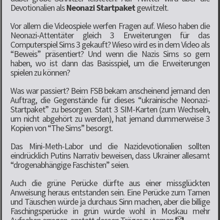
Devotionalien als
Neonazi Startpaket
gewitzelt.
Vor allem die Videospiele werfen Fragen auf. Wieso haben die
Neonazi-Attentäter gleich 3 Erweiterungen für das
Computerspiel Sims 3 gekauft? Wieso wird es in dem Video als
“Beweis” präsentiert? Und wenn die Nazis Sims so gern
haben, wo ist dann das Basisspiel, um die Erweiterungen
spielen zu können?
Was war passiert? Beim FSB bekam anscheinend jemand den
Auftrag, die Gegenstände für dieses “ukrainische Neonazi-
Startpaket” zu besorgen. Statt 3 SIM-Karten (zum Wechseln,
um nicht abgehört zu werden), hat jemand dummerweise 3
Kopien von “The Sims” besorgt.
Das Mini-Meth-Labor und die Nazidevotionalien sollten
eindrücklich Putins Narrativ beweisen, dass Ukrainer allesamt
“drogenabhängige Faschisten” seien.
Auch die grüne Perücke dürfte aus einer missglückten
Anweisung heraus entstanden sein. Eine Perücke zum Tarnen
und Täuschen würde ja durchaus Sinn machen, aber die billige
Faschingsperücke in grün würde wohl in Moskau mehr