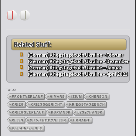
Related Stuff:
(German) Kriegstagebuch Ukraine – Februar
(German) Kriegstagebuch Ukraine – Dezember
(German) Kriegstagebuch Ukraine – Januar
(German) Kriegstagebuch Ukraine – April 2023
TAGS:
FRONTVERLAUF
HIMARS
IZIUM
KHERSON
KRIEG
KRIEGSGERICHT
KRIEGSTAGEBUCH
KRIEGSVERLAUF
KUPIANSK
LYSYCHANSK
PUTIN
SIEVIERODONETSK
UKRAINE
UKRAINE-KRIEG