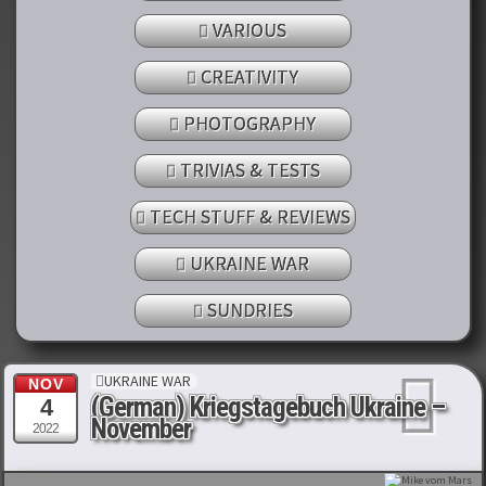
VARIOUS
CREATIVITY
PHOTOGRAPHY
TRIVIAS & TESTS
TECH STUFF & REVIEWS
UKRAINE WAR
SUNDRIES
UKRAINE WAR
NOV
(German) Kriegstagebuch Ukraine –
4
November
2022