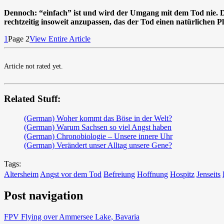
Dennoch: “einfach” ist und wird der Umgang mit dem Tod nie. Der
rechtzeitig insoweit anzupassen, das der Tod einen natürlichen Pl
1
Page 2
View Entire Article
Article not rated yet.
Related Stuff:
(German) Woher kommt das Böse in der Welt?
(German) Warum Sachsen so viel Angst haben
(German) Chronobiologie – Unsere innere Uhr
(German) Verändert unser Alltag unsere Gene?
Tags:
Altersheim
Angst vor dem Tod
Befreiung
Hoffnung
Hospitz
Jenseits
Post navigation
FPV Flying over Ammersee Lake, Bavaria