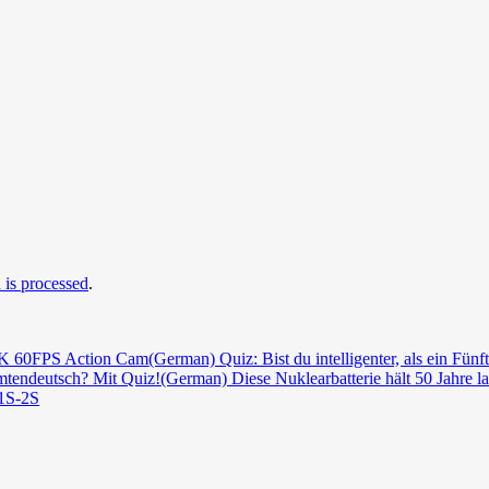
is processed
.
4K 60FPS Action Cam
(German) Quiz: Bist du intelligenter, als ein Fünft
tendeutsch? Mit Quiz!
(German) Diese Nuklearbatterie hält 50 Jahre l
1S-2S