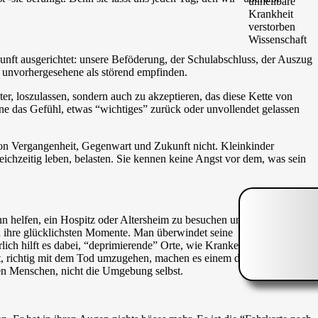
unft ausgerichtet: unsere Beföderung, der Schulabschluss, der Auszug
s unvorhergesehene als störend empfinden.
er, loszulassen, sondern auch zu akzeptieren, das diese Kette von
e das Gefühl, etwas “wichtiges” zurück oder unvollendet gelassen
on Vergangenheit, Gegenwart und Zukunft nicht. Kleinkinder
leichzeitig leben, belasten. Sie kennen keine Angst vor dem, was sein
helfen, ein Hospitz oder Altersheim zu besuchen und mit den
d ihre glücklichsten Momente. Man überwindet seine
ich hilft es dabei, “deprimierende” Orte, wie Krankenhäuser und
 hat, richtig mit dem Tod umzugehen, machen es einem diese düsteren
igen Menschen, nicht die Umgebung selbst.