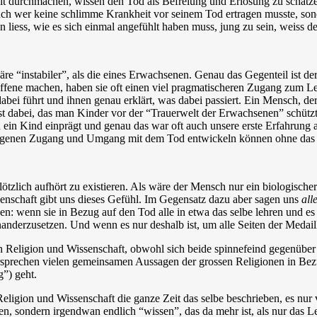
 durchmachen, wissen den Tod als Befreiung und Erlösung zu schätzen.
 wer keine schlimme Krankheit vor seinem Tod ertragen musste, sonder
liess, wie es sich einmal angefühlt haben muss, jung zu sein, weiss de
e “instabiler”, als die eines Erwachsenen. Genau das Gegenteil ist der
ffene machen, haben sie oft einen viel pragmatischeren Zugang zum Leb
abei führt und ihnen genau erklärt, was dabei passiert. Ein Mensch, de
 dabei, das man Kinder vor der “Trauerwelt der Erwachsenen” schützt, di
ich ein Kind einprägt und genau das war oft auch unsere erste Erfahrun
ig eigenen Zugang und Umgang mit dem Tod entwickeln können ohne das
tzlich aufhört zu existieren. Als wäre der Mensch nur ein biologischer 
enschaft gibt uns dieses Gefühl. Im Gegensatz dazu aber sagen uns
all
en: wenn sie in Bezug auf den Tod alle in etwa das selbe lehren und es 
anderzusetzen. Und wenn es nur deshalb ist, um alle Seiten der Medail
ich Religion und Wissenschaft, obwohl sich beide spinnefeind gegenüb
dersprechen vielen gemeinsamen Aussagen der grossen Religionen in Be
”) geht.
s Religion und Wissenschaft die ganze Zeit das selbe beschrieben, es n
n, sondern irgendwan endlich “wissen”, das da mehr ist, als nur das L