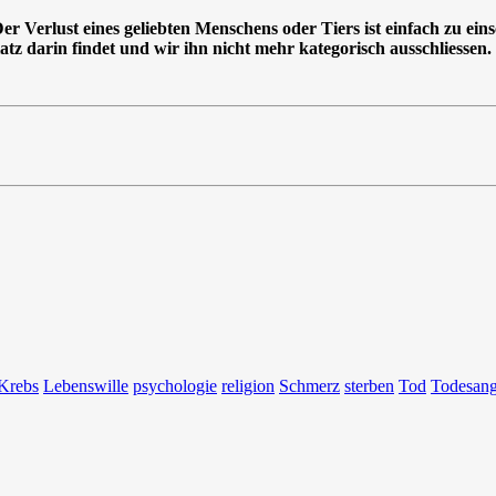
 Verlust eines geliebten Menschens oder Tiers ist einfach zu eins
atz darin findet und wir ihn nicht mehr kategorisch ausschliessen.
Krebs
Lebenswille
psychologie
religion
Schmerz
sterben
Tod
Todesang