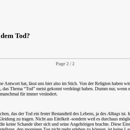
 dem Tod?
Page 2 / 2
s eine Antwort hat, lässt uns hier also im Stich. Von der Religion haben
lbst, das Thema “Tod” meist gekonnt verdrängt haben. Dumm nur, wenn es
 manchmal für immer verändert.
hen, das der Tod ein fester Bestandteil des Lebens, ja des
Alltags
ist. 
 Kleidung zu tragen. Nicht aus Eitelkeit -sondern weil es durchaus mö
, die keine Schande über sich und seine Angehörigen brachte. Diese Ei
tellung, den morgigen Tag nicht mehr erleben zu können, ist keine Last