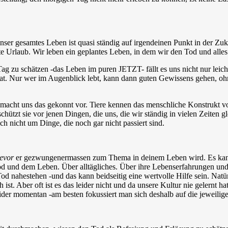
er gesamtes Leben ist quasi ständig auf irgendeinen Punkt in der Zuk
ste Urlaub. Wir leben ein geplantes Leben, in dem wir den Tod und alle
g zu schätzen -das Leben im puren JETZT- fällt es uns nicht nur leicht
t. Nur wer im Augenblick lebt, kann dann guten Gewissens gehen, ohn
 macht uns das gekonnt vor. Tiere kennen das menschliche Konstrukt v
hützt sie vor jenen Dingen, die uns, die wir ständig in vielen Zeiten g
ch nicht um Dinge, die noch gar nicht passiert sind.
evor
er gezwungenermassen zum Thema in deinem Leben wird. Es kann 
od und dem Leben. Über alltägliches. Über ihre Lebenserfahrungen un
ahestehen -und das kann beidseitig eine wertvolle Hilfe sein. Natürl
ist. Aber oft ist es das leider nicht und da unsere Kultur nie gelernt
leider momentan -am besten fokussiert man sich deshalb auf die jeweil