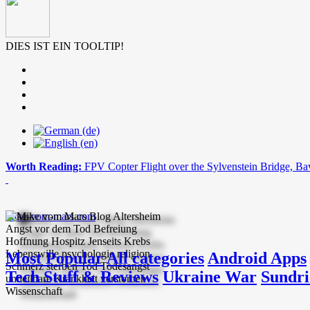
DIES IST EIN TOOLTIP!
Worth Reading:
FPV Copter Flight over the Sylvenstein Bridge, Ba
mike-vom-mars.com
Most Popular
All categories
Android Apps
Tech Stuff & Reviews
Ukraine War
Sundri