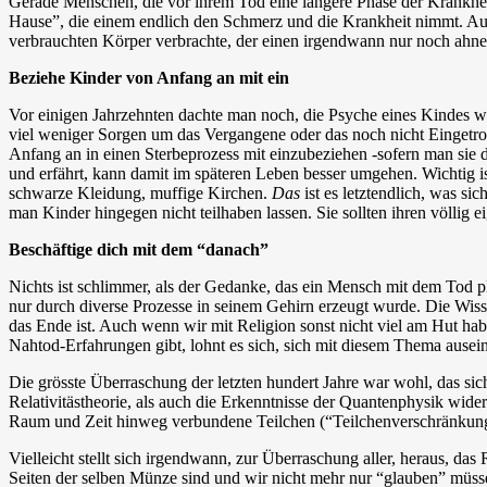
Gerade Menschen, die vor ihrem Tod eine längere Phase der Krankheit
Hause”, die einem endlich den Schmerz und die Krankheit nimmt. Auch
verbrauchten Körper verbrachte, der einen irgendwann nur noch ahnen 
Beziehe Kinder von Anfang an mit ein
Vor einigen Jahrzehnten dachte man noch, die Psyche eines Kindes wär
viel weniger Sorgen um das Vergangene oder das noch nicht Eingetro
Anfang an in einen Sterbeprozess mit einzubeziehen -sofern man sie d
und erfährt, kann damit im späteren Leben besser umgehen. Wichtig ist
schwarze Kleidung, muffige Kirchen.
Das
ist es letztendlich, was s
man Kinder hingegen nicht teilhaben lassen. Sie sollten ihren völl
Beschäftige dich mit dem “danach”
Nichts ist schlimmer, als der Gedanke, das ein Mensch mit dem Tod plö
nur durch diverse Prozesse in seinem Gehirn erzeugt wurde. Die Wiss
das Ende ist. Auch wenn wir mit Religion sonst nicht viel am Hut hab
Nahtod-Erfahrungen gibt, lohnt es sich, sich mit diesem Thema ausein
Die grösste Überraschung der letzten hundert Jahre war wohl, das s
Relativitästheorie, als auch die Erkenntnisse der Quantenphysik wi
Raum und Zeit hinweg verbundene Teilchen (“Teilchenverschränkung
Vielleicht stellt sich irgendwann, zur Überraschung aller, heraus, da
Seiten der selben Münze sind und wir nicht mehr nur “glauben” müsse