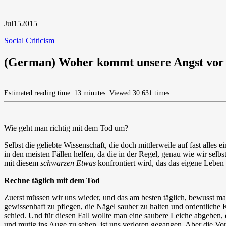
Jul
15
2015
Social Criticism
(German) Woher kommt unsere Angst vor
Estimated reading time: 13 minutes
Viewed 30.631 times
Wie geht man richtig mit dem Tod um?
Selbst die geliebte Wissenschaft, die doch mittlerweile auf fast alle
in den meisten Fällen helfen, da die in der Regel, genau wie wir se
mit diesem
schwarzen Etwas
konfrontiert wird, das das eigene Leben
Rechne täglich mit dem Tod
Zuerst müssen wir uns wieder, und das am besten täglich, bewusst mac
gewissenhaft zu pflegen, die Nägel sauber zu halten und ordentliche
schied. Und für diesen Fall wollte man eine saubere Leiche abgeben
und mutig ins Auge zu sehen, ist uns verloren gegangen. Aber die Vors