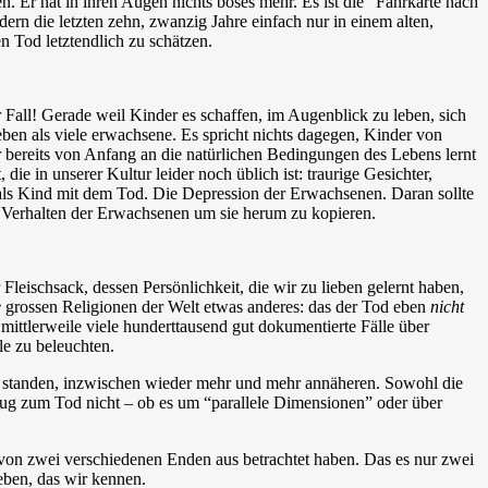
 Er hat in ihren Augen nichts böses mehr. Es ist die “Fahrkarte nach
n die letzten zehn, zwanzig Jahre einfach nur in einem alten,
n Tod letztendlich zu schätzen.
 Fall! Gerade weil Kinder es schaffen, im Augenblick zu leben, sich
en als viele erwachsene. Es spricht nichts dagegen, Kinder von
r bereits von Anfang an die natürlichen Bedingungen des Lebens lernt
e in unserer Kultur leider noch üblich ist: traurige Gesichter,
g als Kind mit dem Tod. Die Depression der Erwachsenen. Daran sollte
 Verhalten der Erwachsenen um sie herum zu kopieren.
Fleischsack, dessen Persönlichkeit, die wir zu lieben gelernt haben,
e
grossen Religionen der Welt etwas anderes: das der Tod eben
nicht
mittlerweile viele hunderttausend gut dokumentierte Fälle über
le zu beleuchten.
er standen, inzwischen wieder mehr und mehr annäheren. Sowohl die
zug zum Tod nicht – ob es um “parallele Dimensionen” oder über
ur von zwei verschiedenen Enden aus betrachtet haben. Das es nur zwei
eben, das wir kennen.