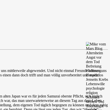
 wir uns mittlerweile abgewendet. Und nicht einmal Freunde können uns
 einen dann doch trifft und man völlig unvorbereitet und machtlos
Im alten Japan war es für jeden Samurai oberste Pflicht, sich täglich
glich war, das man unerwarteterweise an diesem Tag aus dem Leben
nstellung, dem eigenen Tod täglich begegnen zu können und dem ruhig
 -sie beruhigt. Denn sie lässt uns jeden Tag, den wir “überlebt”