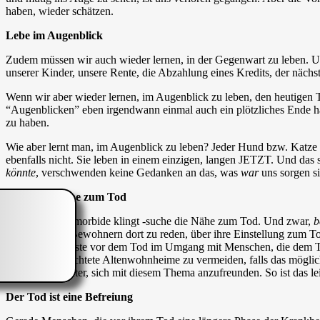
haben, wieder schätzen.
Lebe im Augenblick
Zudem müssen wir auch wieder lernen, in der Gegenwart zu leben. Uns
unserer Kinder, unsere Rente, die Abzahlung eines Kredits, der näch
Wenn wir aber wieder lernen, im Augenblick zu leben, den heutigen Ta
“Augenblicken” eben irgendwann einmal auch ein plötzliches Ende ha
zu haben.
Wie aber lernt man, im Augenblick zu leben? Jeder Hund bzw. Katze
ebenfalls nicht. Sie leben in einem einzigen, langen JETZT. Und das sc
könnte
, verschwenden keine Gedanken an das, was
war
uns sorgen si
Suche die Nähe zum Tod
Auch wenn es morbide klingt -suche die Nähe zum Tod. Und zwar,
b
Patienten und Bewohnern dort zu reden, über ihre Einstellung zum T
Berührungsängste vor dem Tod im Umgang mit Menschen, die dem Tod n
schäbig eingerichtete Altenwohnheime zu vermeiden, falls das möglich 
Orte nicht leichter, sich mit diesem Thema anzufreunden. So ist das 
Der Tod ist eine Befreiung