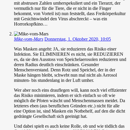
mit abstrusen Zahlen umherspekuliert und ein Tierarzt, der
vermutlich nur für die Tiere, die er nicht in die Finger
bekommt, von Vorteil ist) nun feststellt, dass Freikörperkultur
mit Gesichtswindel den Virus abschreckt – was ein
Horrorkopfkino…
Mike-vom-Mars
Donnerstag, 1. Oktober 2020, 10:05
Was Masken angeht: JA, sie reduzieren das Risiko einer
Infektion. Sie ELIMINIEREN es nicht, sie REDUZIEREN
es, da sie den Ausstoss von Speichelaerosolen reduzieren und
deren Radius deutlich einschränken. Gesunder
Menschenverstand. Denn Rotz und Speichel, der in der
Maske hängen bleibt, schwebt nun mal nicht als Aerosol
minuten- bis stundenlang in der Luft umher.
Wer aber noch eins drauflegen will, kann noch viel effizienter
das Risiko minimieren, indem er sich einfach so oft wie
möglich die Pfoten wäscht und Menschenmassen meidet. Da
letzteres eben (aus beruflichen Gründen etc.) nicht für alle
eine Option ist, sind Masken ein Notbehelf, auf den die dicht
gedrängte Gesellschaft sich geeinigt hat.
Und dabei spielt es auch keine Rolle, ob und wie tödlich das