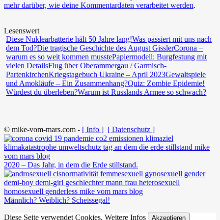
mehr darüber, wie deine Kommentardaten verarbeitet werden
.
Lesenswert
Diese Nuklearbatterie hält 50 Jahre lang!
Was passiert mit uns nach
dem Tod?
Die tragische Geschichte des August Gissler
Corona –
warum es so weit kommen musste
Papiermodell: Burgfestung mit
vielen Details
Flug über Oberammergau / Garmisch-
Partenkirchen
Kriegstagebuch Ukraine – April 2023
Gewaltspiele
und Amokläufe – Ein Zusammenhang?
Quiz: Zombie Epidemie!
Würdest du überleben?
Warum ist Russlands Armee so schwach?
© mike-vom-mars.com -
[ Info ]
[ Datenschutz ]
2020 – Das Jahr, in dem die Erde stillstand.
Männlich? Weiblich? Scheissegal!
Diese Seite verwendet Cookies.
Weitere Infos
Akzeptieren