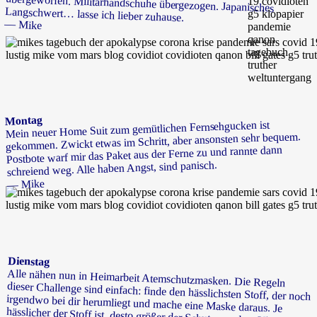
Langschwert… lasse ich lieber zuhause.
— Mike
Montag
Mein neuer Home Suit zum gemütlichen Fernsehgucken ist
gekommen. Zwickt etwas im Schritt, aber ansonsten sehr bequem.
Postbote warf mir das Paket aus der Ferne zu und rannte dann
schreiend weg. Alle haben Angst, sind panisch.
— Mike
Dienstag
Alle nähen nun in Heimarbeit Atemschutzmasken. Die Regeln
dieser Challenge sind einfach: finde den hässlichsten Stoff, der noch
irgendwo bei dir herumliegt und mache eine Maske daraus. Je
hässlicher der Stoff ist, desto größer der Schutz vor dem Virus.