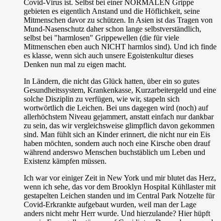
Covid-Virus ist. Selbst bei einer NORMALEN Grippe
gebieten es eigentlich Anstand und die Höflichkeit, seine
Mitmenschen davor zu schützen. In Asien ist das Tragen von
Mund-Nasenschutz daher schon lange selbstverständlich,
selbst bei "harmlosen" Grippewellen (die für viele
Mitmenschen eben auch NICHT harmlos sind). Und ich finde
es klasse, wenn sich auch unsere Egoistenkultur dieses
Denken nun mal zu eigen macht.
In Ländern, die nicht das Glück hatten, über ein so gutes
Gesundheitssystem, Krankenkasse, Kurzarbeitergeld und eine
solche Disziplin zu verfügen, wie wir, stapeln sich
wortwörtlich die Leichen. Bei uns dagegen wird (noch) auf
allerhöchstem Niveau gejammert, anstatt einfach nur dankbar
zu sein, das wir vergleichsweise glimpflich davon gekommen
sind. Man fühlt sich an Kinder erinnert, die nicht nur ein Eis
haben möchten, sondern auch noch eine Kirsche oben drauf
während anderswo Menschen buchstäblich um Leben und
Existenz kämpfen müssen.
Ich war vor einiger Zeit in New York und mir blutet das Herz,
wenn ich sehe, das vor dem Brooklyn Hospital Kühllaster mit
gestapelten Leichen standen und im Central Park Notzelte für
Covid-Erkrankte aufgebaut wurden, weil man der Lage
anders nicht mehr Herr wurde. Und hierzulande? Hier hüpft