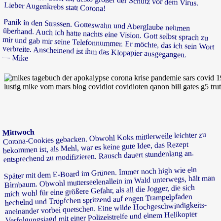
Lieber Augenkrebs statt Corona!
Panik in den Strassen. Gotteswahn und Aberglaube nehmen
überhand. Auch ich hatte nachts eine Vision. Gott selbst sprach zu
mir und gab mir seine Telefonnummer. Er möchte, das ich sein Wort
verbreite. Anscheinend ist ihm das Klopapier ausgegangen.
— Mike
Mittwoch
Corona-Cookies gebacken. Obwohl Koks mittlerweile leichter zu
bekommen ist, als Mehl, war es keine gute Idee, das Rezept
entsprechend zu modifizieren. Rausch dauert stundenlang an.
Später mit dem E-Board im Grünen. Immer noch high wie ein
Birnbaum. Obwohl mutterseelenallein im Wald unterwegs, hält man
mich wohl für eine größere Gefahr, als all die Jogger, die sich
hechelnd und Tröpfchen spritzend auf engen Trampelpfaden
aneinander vorbei quetschen. Eine wilde Hochgeschwindigkeits-
Verfolgungsjagd mit einer Polizeistreife und einem Helikopter