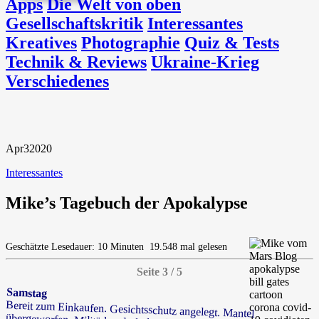
Apps
Die Welt von oben
Gesellschaftskritik
Interessantes
Kreatives
Photographie
Quiz & Tests
Technik & Reviews
Ukraine-Krieg
Verschiedenes
Apr
3
2020
Interessantes
Mike’s Tagebuch der Apokalypse
Geschätzte Lesedauer: 10 Minuten
19.548 mal gelesen
Seite 3 / 5
Samstag
Bereit zum Einkaufen. Gesichtsschutz angelegt. Mantel
übergeworfen. Militärhandschuhe übergezogen. Japanisches