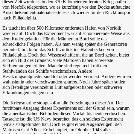
dieser Zeit wurde es in den 370 Kilometer entfernten Kriegshafen
von Norfolk teleportiert, wo es kurzfristig vor den Docks auftauchte.
Anschließend entmaterialisierte es sich wieder für den Rücktransport
nach Philadelphia.
Es taucht im über 500 Kilometer entfernten Hafen von Norfolk
wieder auf. Doch das Experiment war auf schockierende Weise aus
dem Ruder gelaufen. Für die Männer an Bord sollte das
schreckliche Folgen haben. Als man wenig später die Generatoren
herunterfährt, kehrt das Schiff zurück ins Hafenbecken von
Philadelphia. Doch den Wissenschaftlern, die an Bord gehen, bietet
sich ein Bild des Grauens: viele Matrosen haben schwerste
Verbrennungen erlitten. Manche sind regelrecht mit den
Stahlwänden des Schiffs verschmolzen. Andere
Besatzungsmitglieder sind tot oder werden vermisst. Andere wurden
wahnsinnig oder verschwanden spurlos. Noch Jahre später sollen
sich Beteiligte vereinzelt in Luft aufgelöst haben oder schweren
Erkrankungen erlegen sein.
Die Kriegsmarine stoppt sofort alle Forschungen dieser Art. Der
furchtbare Ausgang dieses Experiments soll der Grund sein, warum
die amerikanischen Behörden diesen Vorfall bis heute vertuschen.
Tatsache ist: die US Navy bestreitet, das ein solches Experiment
jemals stattgefunden hat. Doch es gibt einen Augenzeugen: den
Matrosen Carl Allen. Er behauptet, im Oktober 1943 alles