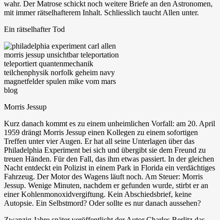
wahr. Der Matrose schickt noch weitere Briefe an den Astronomen,
mit immer rätselhafterem Inhalt. Schliesslich taucht Allen unter.
Ein rätselhafter Tod
Morris Jessup
Kurz danach kommt es zu einem unheimlichen Vorfall: am 20. April
1959 drängt Morris Jessup einen Kollegen zu einem sofortigen
Treffen unter vier Augen. Er hat all seine Unterlagen über das
Philadelphia Experiment bei sich und übergibt sie dem Freund zu
treuen Händen. Für den Fall, das ihm etwas passiert. In der gleichen
Nacht entdeckt ein Polizist in einem Park in Florida ein verdächtiges
Fahrzeug. Der Motor des Wagens läuft noch. Am Steuer: Morris
Jessup. Wenige Minuten, nachdem er gefunden wurde, stirbt er an
einer Kohlenmonoxidvergiftung. Kein Abschiedsbrief, keine
Autopsie. Ein Selbstmord? Oder sollte es nur danach aussehen?
Zwanzig Jahre später veröffentlicht der Autor Charles Berlitz das