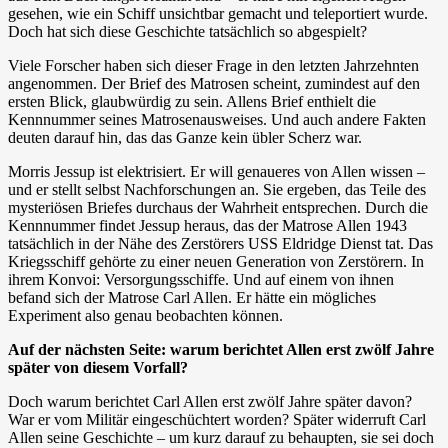
gesehen, wie ein Schiff unsichtbar gemacht und teleportiert wurde.
Doch hat sich diese Geschichte tatsächlich so abgespielt?
Viele Forscher haben sich dieser Frage in den letzten Jahrzehnten
angenommen. Der Brief des Matrosen scheint, zumindest auf den
ersten Blick, glaubwürdig zu sein. Allens Brief enthielt die
Kennnummer seines Matrosenausweises. Und auch andere Fakten
deuten darauf hin, das das Ganze kein übler Scherz war.
Morris Jessup ist elektrisiert. Er will genaueres von Allen wissen –
und er stellt selbst Nachforschungen an. Sie ergeben, das Teile des
mysteriösen Briefes durchaus der Wahrheit entsprechen. Durch die
Kennnummer findet Jessup heraus, das der Matrose Allen 1943
tatsächlich in der Nähe des Zerstörers USS Eldridge Dienst tat. Das
Kriegsschiff gehörte zu einer neuen Generation von Zerstörern. In
ihrem Konvoi: Versorgungsschiffe. Und auf einem von ihnen
befand sich der Matrose Carl Allen. Er hätte ein mögliches
Experiment also genau beobachten können.
Auf der nächsten Seite: warum berichtet Allen erst zwölf Jahre
später von diesem Vorfall?
Doch warum berichtet Carl Allen erst zwölf Jahre später davon?
War er vom Militär eingeschüchtert worden? Später widerruft Carl
Allen seine Geschichte – um kurz darauf zu behaupten, sie sei doch