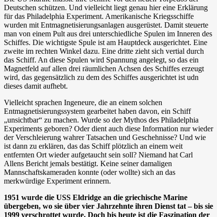
Deutschen schützen. Und vielleicht liegt genau hier eine Erklärung
für das Philadelphia Experiment. Amerikanische Kriegsschiffe
wurden mit Entmagnetisierungsanlagen ausgerüstet. Damit steuerte
man von einem Pult aus drei unterschiedliche Spulen im Inneren des
Schiffes. Die wichtigste Spule ist am Hauptdeck ausgerichtet. Eine
zweite im rechten Winkel dazu. Eine dritte zieht sich vertial durch
das Schiff. An diese Spulen wird Spannung angelegt, so das ein
Magnetfeld auf allen drei räumlichen Achsen des Schiffes erzeugt
wird, das gegensätzlich zu dem des Schiffes ausgerichtet ist udn
dieses damit aufhebt.
Vielleicht sprachen Ingeneure, die an einem solchen
Entmagnetisierungssystem gearbeitet haben davon, ein Schiff
„unsichtbar“ zu machen. Wurde so der Mythos des Philadelphia
Experiments geboren? Oder dient auch diese Information nur wieder
der Verschleierung wahrer Tatsachen und Geschehnisse? Und wie
ist dann zu erklären, das das Schiff plötzlich an einem weit
entfernten Ort wieder aufgetaucht sein soll? Niemand hat Carl
Allens Bericht jemals bestätigt. Keine seiner damaligen
Mannschaftskameraden konnte (oder wollte) sich an das
merkwürdige Experiment erinnern.
1951 wurde die USS Eldridge an die griechische Marine
übergeben, wo sie über vier Jahrzehnte ihren Dienst tat – bis sie
1999 verschrottet wurde. Doch bis heute ist die Faszination der