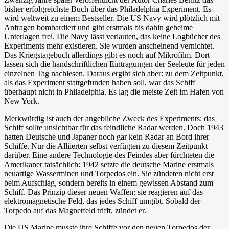
bisher erfolgreichste Buch über das Philadelphia Experiment. Es
wird weltweit zu einem Bestseller. Die US Navy wird plötzlich mit
Anfragen bombardiert und gibt erstmals bis dahin geheime
Unterlagen frei. Die Navy lässt verlauten, das keine Logbücher des
Experiments mehr existieren. Sie wurden anscheinend vernichtet.
Das Kriegstagebuch allerdings gibt es noch auf Mikrofilm. Dort
lassen sich die handschriftlichen Eintragungen der Seeleute für jeden
einzelnen Tag nachlesen. Daraus ergibt sich aber: zu dem Zeitpunkt,
als das Experiment stattgefunden haben soll, war das Schiff
überhaupt nicht in Philadelphia. Es lag die meiste Zeit im Hafen von
New York.
Merkwürdig ist auch der angebliche Zweck des Experiments: das
Schiff sollte unsichtbar für das feindliche Radar werden. Doch 1943
hatten Deutsche und Japaner noch gar kein Radar an Bord ihrer
Schiffe. Nur die Alliierten selbst verfügten zu diesem Zeitpunkt
darüber. Eine andere Technologie des Feindes aber fürchteten die
Amerikaner tatsächlich: 1942 setzte die deutsche Marine erstmals
neuartige Wasserminen und Torpedos ein. Sie zündeten nicht erst
beim Aufschlag, sondern bereits in einem gewissen Abstand zum
Schiff. Das Prinzip dieser neuen Waffen: sie reagieren auf das
elektromagnetische Feld, das jedes Schiff umgibt. Sobald der
Torpedo auf das Magnetfeld trifft, zündet er.
Die US Marine musste ihre Schiffe vor den neuen Torpedos der