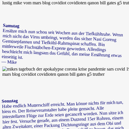
Samstag
Ernähre mich nun schon seit Wochen aus der Tiefkühltruhe. Wenn
mich nicht das Virus umbringt, werden das sicher Nasi Goreng
Gemüsepfannen und Tiefkühl-Rahmspinat schaffen. Bin
mittlerweile Fischstäbchen-Experte geworden. Allerdings
beschleicht mich langsam das Gefühl, das meine Ernährung etwas
einseitig ist.
— Mike
Sonntag
Habe endlich Mutterschiff erreicht. Man könne nichts für mich tun,
hiess es. Der Reiseveranstalter habe pleite gemacht. Alle
interstellaren Flüge zur Erde seien gecancelt worden. Nun sitze ich
hier fest. Versuche gerade, aus einem Dutzend 15er Rohren, einem
alten Zweitakter, einer Packung Dichtungsringe aus dem Obi und