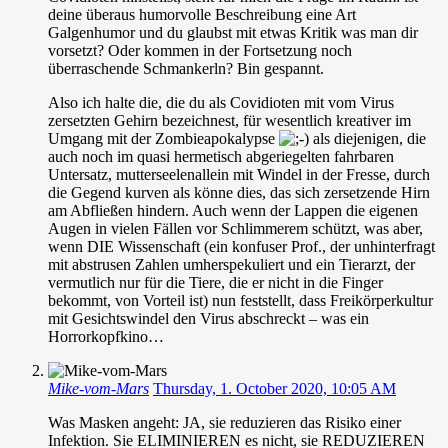
deine überaus humorvolle Beschreibung eine Art
Galgenhumor und du glaubst mit etwas Kritik was man dir
vorsetzt? Oder kommen in der Fortsetzung noch
überraschende Schmankerln? Bin gespannt.
Also ich halte die, die du als Covidioten mit vom Virus
zersetzten Gehirn bezeichnest, für wesentlich kreativer im
Umgang mit der Zombieapokalypse
als diejenigen, die
auch noch im quasi hermetisch abgeriegelten fahrbaren
Untersatz, mutterseelenallein mit Windel in der Fresse, durch
die Gegend kurven als könne dies, das sich zersetzende Hirn
am Abfließen hindern. Auch wenn der Lappen die eigenen
Augen in vielen Fällen vor Schlimmerem schützt, was aber,
wenn DIE Wissenschaft (ein konfuser Prof., der unhinterfragt
mit abstrusen Zahlen umherspekuliert und ein Tierarzt, der
vermutlich nur für die Tiere, die er nicht in die Finger
bekommt, von Vorteil ist) nun feststellt, dass Freikörperkultur
mit Gesichtswindel den Virus abschreckt – was ein
Horrorkopfkino…
Mike-vom-Mars
Thursday, 1. October 2020, 10:05 AM
Was Masken angeht: JA, sie reduzieren das Risiko einer
Infektion. Sie ELIMINIEREN es nicht, sie REDUZIEREN