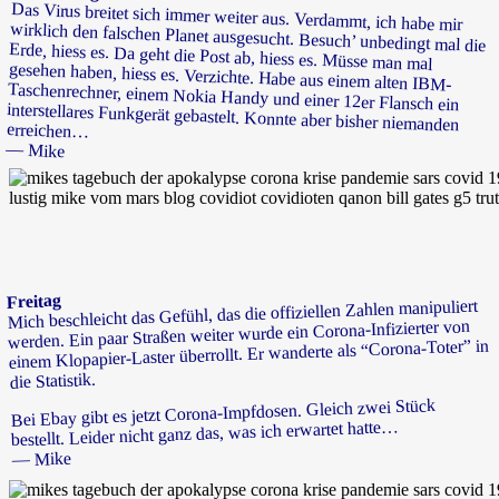
Das Virus breitet sich immer weiter aus. Verdammt, ich habe mir
wirklich den falschen Planet ausgesucht. Besuch’ unbedingt mal die
Erde, hiess es. Da geht die Post ab, hiess es. Müsse man mal
gesehen haben, hiess es. Verzichte. Habe aus einem alten IBM-
Taschenrechner, einem Nokia Handy und einer 12er Flansch ein
interstellares Funkgerät gebastelt. Konnte aber bisher niemanden
erreichen…
— Mike
Freitag
Mich beschleicht das Gefühl, das die offiziellen Zahlen manipuliert
werden. Ein paar Straßen weiter wurde ein Corona-Infizierter von
einem Klopapier-Laster überrollt. Er wanderte als “Corona-Toter” in
die Statistik.
Bei Ebay gibt es jetzt Corona-Impfdosen. Gleich zwei Stück
bestellt. Leider nicht ganz das, was ich erwartet hatte…
— Mike