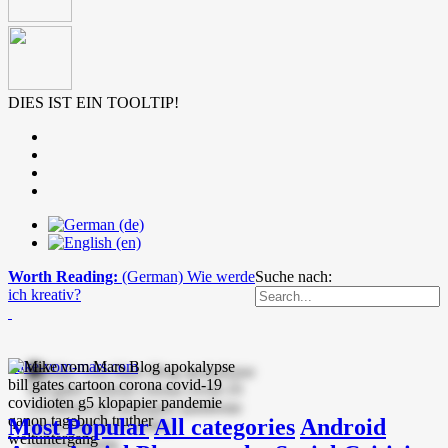
DIES IST EIN TOOLTIP!
Worth Reading:
(German) Wie werde
Suche nach:
ich kreativ?
mike-vom-mars.com
Most Popular
All categories
Android