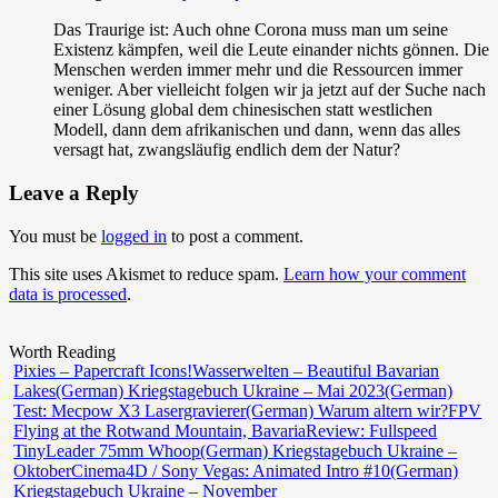
Das Traurige ist: Auch ohne Corona muss man um seine
Existenz kämpfen, weil die Leute einander nichts gönnen. Die
Menschen werden immer mehr und die Ressourcen immer
weniger. Aber vielleicht folgen wir ja jetzt auf der Suche nach
einer Lösung global dem chinesischen statt westlichen
Modell, dann dem afrikanischen und dann, wenn das alles
versagt hat, zwangsläufig endlich dem der Natur?
Leave a Reply
You must be
logged in
to post a comment.
This site uses Akismet to reduce spam.
Learn how your comment
data is processed
.
Worth Reading
Pixies – Papercraft Icons!
Wasserwelten – Beautiful Bavarian
Lakes
(German) Kriegstagebuch Ukraine – Mai 2023
(German)
Test: Mecpow X3 Lasergravierer
(German) Warum altern wir?
FPV
Flying at the Rotwand Mountain, Bavaria
Review: Fullspeed
TinyLeader 75mm Whoop
(German) Kriegstagebuch Ukraine –
Oktober
Cinema4D / Sony Vegas: Animated Intro #10
(German)
Kriegstagebuch Ukraine – November