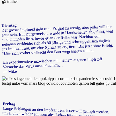
Dienstag
Der grosse Impfneid geht rum. Es gibt zu wenig, aber jeder will der
erste sein. Ein Bürgermeister wurde in Handschellen abgeführt, weil
er sich impfen liess, bevor er an der Reihe war. Nachbar von
nebenan verkleidet sich als 80-jährige und schmuggelt sich täglich
ins Impfzentrum, um eine Spritze zu ergattern. Bis jetzt ohne Erfolg.
Hätte sich vorher vielleicht den Bart wegrasieren sollen.
Ich experimentiere inzwischen mit meinem eigenen Impfstoff.
Versuche das Virus auszuräuchern…
— Mike
Freitag
Lange Schlangen an den Impfzentren. Jeder will geimpft werden,
um endlich wieder ein normales Leben führen zu können.
Zwielichtige Dealer verkaufen “Impfstoff” unter der Hand zu
Preisen, für die man sonst nicht einmal ein Ticket für den
Europapark bekäme. Zwei Menschen starben, als sie sich Impfstoff