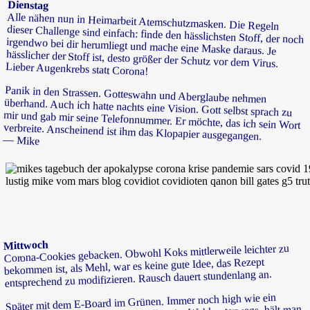
Dienstag
Alle nähen nun in Heimarbeit Atemschutzmasken. Die Regeln
dieser Challenge sind einfach: finde den hässlichsten Stoff, der noch
irgendwo bei dir herumliegt und mache eine Maske daraus. Je
hässlicher der Stoff ist, desto größer der Schutz vor dem Virus.
Lieber Augenkrebs statt Corona!
Panik in den Strassen. Gotteswahn und Aberglaube nehmen
überhand. Auch ich hatte nachts eine Vision. Gott selbst sprach zu
mir und gab mir seine Telefonnummer. Er möchte, das ich sein Wort
verbreite. Anscheinend ist ihm das Klopapier ausgegangen.
— Mike
Mittwoch
Corona-Cookies gebacken. Obwohl Koks mittlerweile leichter zu
bekommen ist, als Mehl, war es keine gute Idee, das Rezept
entsprechend zu modifizieren. Rausch dauert stundenlang an.
Später mit dem E-Board im Grünen. Immer noch high wie ein