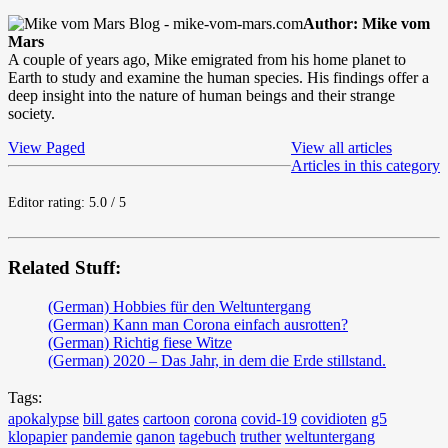
Author: Mike vom
Mars
A couple of years ago, Mike emigrated from his home planet to
Earth to study and examine the human species. His findings offer a
deep insight into the nature of human beings and their strange
society.
View Paged
View all articles
Articles in this category
Editor rating: 5.0 / 5
Related Stuff:
(German) Hobbies für den Weltuntergang
(German) Kann man Corona einfach ausrotten?
(German) Richtig fiese Witze
(German) 2020 – Das Jahr, in dem die Erde stillstand.
Tags:
apokalypse
bill gates
cartoon
corona
covid-19
covidioten
g5
klopapier
pandemie
qanon
tagebuch
truther
weltuntergang