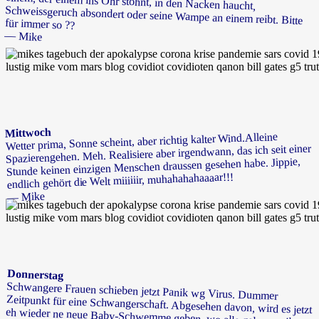
für immer so ??
— Mike
Mittwoch
Wetter prima, Sonne scheint, aber richtig kalter Wind.Alleine
Spazierengehen. Meh. Realisiere aber irgendwann, das ich seit einer
Stunde keinen einzigen Menschen draussen gesehen habe. Jippie,
endlich gehört die Welt miiiiiir, muhahahahaaaar!!!
— Mike
Donnerstag
Schwangere Frauen schieben jetzt Panik wg Virus. Dummer
Zeitpunkt für eine Schwangerschaft. Abgesehen davon, wird es jetzt
eh wieder ne neue Baby-Schwemme geben, wo alle gelangweilt
zuhause sitzen. In Kriegen und während Pandemien werden die
meisten Babys gezeugt. Eben immer dann, wenn man’s eigentlich