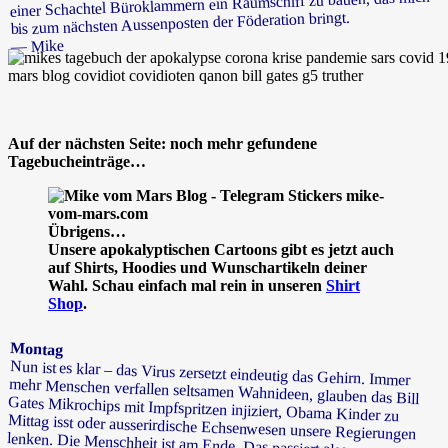
einer Schachtel Büroklammern ein Raumschiff zu bauen, das mich
bis zum nächsten Aussenposten der Föderation bringt.
— Mike
Auf der nächsten Seite: noch mehr gefundene
Tagebucheinträge…
Übrigens…
Unsere apokalyptischen Cartoons gibt es jetzt auch
auf Shirts, Hoodies und Wunschartikeln deiner
Wahl. Schau einfach mal rein in unseren
Shirt
Shop
.
Montag
Nun ist es klar – das Virus zersetzt eindeutig das Gehirn. Immer
mehr Menschen verfallen seltsamen Wahnideen, glauben das Bill
Gates Mikrochips mit Impfspritzen injiziert, Obama Kinder zu
Mittag isst oder ausserirdische Echsenwesen unsere Regierungen
lenken. Die Menschheit ist am Ende. Das passiert also, wenn
Erdlinge zu viel Freizeit haben und zu oft an ihrer Nudel