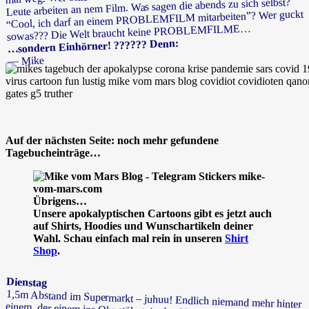
Leute arbeiten an nem Film. Was sagen die abends zu sich selbst?
“Cool, ich darf an einem PROBLEMFILM mitarbeiten”? Wer guckt
sowas??? Die Welt braucht keine PROBLEMFILME…
…sondern Einhörner! ?????? Denn:
— Mike
Auf der nächsten Seite: noch mehr gefundene
Tagebucheinträge…
Übrigens…
Unsere apokalyptischen Cartoons gibt es jetzt auch
auf Shirts, Hoodies und Wunschartikeln deiner
Wahl. Schau einfach mal rein in unseren
Shirt
Shop
.
Dienstag
1,5m Abstand im Supermarkt – juhuu! Endlich niemand mehr hinter
einem, der einem ins Ohr stöhnt, in den Nacken haucht,
Schweissgeruch absondert oder seine Wampe an einem reibt. Bitte