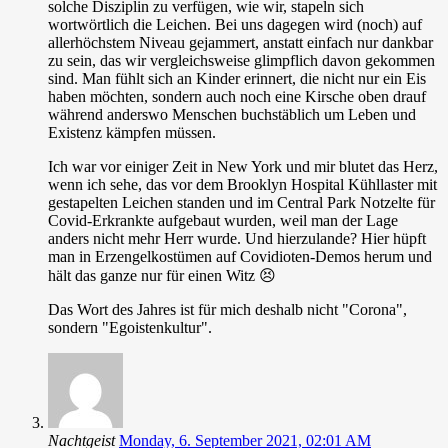
solche Disziplin zu verfügen, wie wir, stapeln sich
wortwörtlich die Leichen. Bei uns dagegen wird (noch) auf
allerhöchstem Niveau gejammert, anstatt einfach nur dankbar
zu sein, das wir vergleichsweise glimpflich davon gekommen
sind. Man fühlt sich an Kinder erinnert, die nicht nur ein Eis
haben möchten, sondern auch noch eine Kirsche oben drauf
während anderswo Menschen buchstäblich um Leben und
Existenz kämpfen müssen.
Ich war vor einiger Zeit in New York und mir blutet das Herz,
wenn ich sehe, das vor dem Brooklyn Hospital Kühllaster mit
gestapelten Leichen standen und im Central Park Notzelte für
Covid-Erkrankte aufgebaut wurden, weil man der Lage
anders nicht mehr Herr wurde. Und hierzulande? Hier hüpft
man in Erzengelkostümen auf Covidioten-Demos herum und
hält das ganze nur für einen Witz 😣
Das Wort des Jahres ist für mich deshalb nicht "Corona",
sondern "Egoistenkultur".
Nachtgeist
Monday, 6. September 2021, 02:01 AM