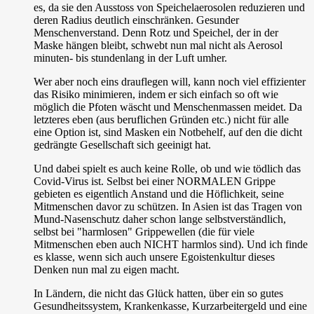
es, da sie den Ausstoss von Speichelaerosolen reduzieren und
deren Radius deutlich einschränken. Gesunder
Menschenverstand. Denn Rotz und Speichel, der in der
Maske hängen bleibt, schwebt nun mal nicht als Aerosol
minuten- bis stundenlang in der Luft umher.
Wer aber noch eins drauflegen will, kann noch viel effizienter
das Risiko minimieren, indem er sich einfach so oft wie
möglich die Pfoten wäscht und Menschenmassen meidet. Da
letzteres eben (aus beruflichen Gründen etc.) nicht für alle
eine Option ist, sind Masken ein Notbehelf, auf den die dicht
gedrängte Gesellschaft sich geeinigt hat.
Und dabei spielt es auch keine Rolle, ob und wie tödlich das
Covid-Virus ist. Selbst bei einer NORMALEN Grippe
gebieten es eigentlich Anstand und die Höflichkeit, seine
Mitmenschen davor zu schützen. In Asien ist das Tragen von
Mund-Nasenschutz daher schon lange selbstverständlich,
selbst bei "harmlosen" Grippewellen (die für viele
Mitmenschen eben auch NICHT harmlos sind). Und ich finde
es klasse, wenn sich auch unsere Egoistenkultur dieses
Denken nun mal zu eigen macht.
In Ländern, die nicht das Glück hatten, über ein so gutes
Gesundheitssystem, Krankenkasse, Kurzarbeitergeld und eine