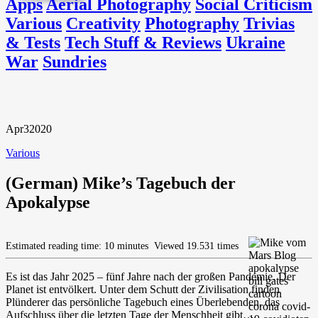
Apps
Aerial Photography
Social Criticism
Various
Creativity
Photography
Trivias
& Tests
Tech Stuff & Reviews
Ukraine
War
Sundries
Apr
3
2020
Various
(German) Mike’s Tagebuch der
Apokalypse
Estimated reading time: 10 minutes
Viewed 19.531 times
Es ist das Jahr 2025 – fünf Jahre nach der großen Pandemie. Der
Planet ist entvölkert. Unter dem Schutt der Zivilisation finden
Plünderer das persönliche Tagebuch eines Überlebenden, das
Aufschluss über die letzten Tage der Menschheit gibt…