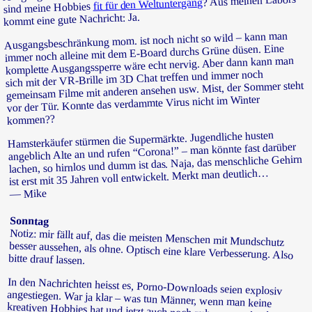
? Aus meinen Labors
fit für den Weltuntergang
sind meine Hobbies
kommt eine gute Nachricht: Ja.
Ausgangsbeschränkung mom. ist noch nicht so wild – kann man
immer noch alleine mit dem E-Board durchs Grüne düsen. Eine
komplette Ausgangssperre wäre echt nervig. Aber dann kann man
sich mit der VR-Brille im 3D Chat treffen und immer noch
gemeinsam Filme mit anderen ansehen usw. Mist, der Sommer steht
vor der Tür. Konnte das verdammte Virus nicht im Winter
kommen??
Hamsterkäufer stürmen die Supermärkte. Jugendliche husten
angeblich Alte an und rufen “Corona!” – man könnte fast darüber
lachen, so hirnlos und dumm ist das. Naja, das menschliche Gehirn
ist erst mit 35 Jahren voll entwickelt. Merkt man deutlich…
— Mike
Sonntag
Notiz: mir fällt auf, das die meisten Menschen mit Mundschutz
besser aussehen, als ohne. Optisch eine klare Verbesserung. Also
bitte drauf lassen.
In den Nachrichten heisst es, Porno-Downloads seien explosiv
angestiegen. War ja klar – was tun Männer, wenn man keine
kreativen Hobbies hat und jetzt auch noch zuhause rumhocken
muss? Mann spielt dumm an der Nudel rum! Wird Zeit, daß das
Pack wieder arbeiten geht, bevor alle blind werden. Aber nun wird