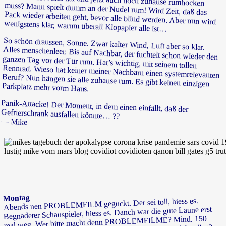
wenigstens klar, warum überall Klopapier alle ist…
So schön draussen, Sonne. Zwar kalter Wind, Luft aber so klar.
Alles menschenleer. Bis auf Nachbar, der fuchtelt schon wieder den
ganzen Tag vor der Tür rum. Hat’s wichtig, mit seinem tollen
Rennrad. Wieso hat keiner meiner Nachbarn einen systemrelevanten
Beruf? Nun hängen sie alle zuhause rum. Es gibt keinen einzigen
Parkplatz mehr vorm Haus.
Panik-Attacke! Der Moment, in dem einen einfällt, daß der
Gefrierschrank ausfallen könnte… ??
— Mike
Montag
Abends nen PROBLEMFILM geguckt. Der sei toll, hiess es.
Begnadeter Schauspieler, hiess es. Danch war die gute Laune erst
mal weg. Wer bitte macht denn PROBLEMFILME? Mind. 150