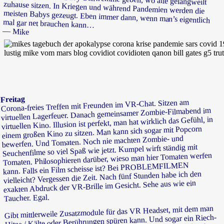
mal gar net brauchen kann…
— Mike
Freitag
Corona-freies Treffen mit Freunden im VR-Chat. Sitzen am
virtuellen Lagerfeuer. Danach gemeinsamer Zombie-Filmabend im
virtuellen Kino. Illusion ist perfekt, man hat wirklich das Gefühl, in
einem großen Kino zu sitzen. Man kann sich sogar mit Popcorn
bewerfen. Und Tomaten. Noch nie machten Zombie- und
Seuchenfilme so viel Spaß wie jetzt. Kumpel wirft ständig mit
Tomaten. Philosophieren darüber, wieso man hier Tomaten werfen
kann. Falls ein Film scheisse ist? Bei PROBLEMFILMEN
vielleicht? Vergessen die Zeit. Nach fünf Stunden habe ich den
exakten Abdruck der VR-Brille im Gesicht. Sehe aus wie ein
Taucher. Egal.
Gibt mittlerweile Zusatzmodule für das VR Headset, mit dem man
Hitze / Kälte oder Berührungen spüren kann. Und sogar ein Riech-