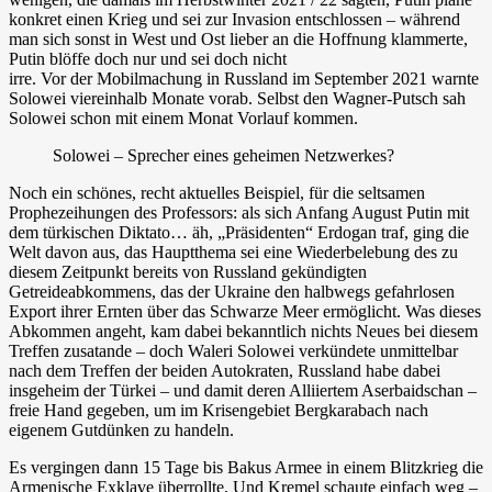
konkret einen Krieg und sei zur Invasion entschlossen – während
man sich sonst in West und Ost lieber an die Hoffnung klammerte,
Putin blöffe doch nur und sei doch nicht
irre. Vor der Mobilmachung in Russland im September 2021 warnte
Solowei viereinhalb Monate vorab. Selbst den Wagner-Putsch sah
Solowei schon mit einem Monat Vorlauf kommen.
Solowei – Sprecher eines geheimen Netzwerkes?
Noch ein schönes, recht aktuelles Beispiel, für die seltsamen
Prophezeihungen des Professors: als sich Anfang August Putin mit
dem türkischen Diktato… äh, „Präsidenten“ Erdogan traf, ging die
Welt davon aus, das Hauptthema sei eine Wiederbelebung des zu
diesem Zeitpunkt bereits von Russland gekündigten
Getreideabkommens, das der Ukraine den halbwegs gefahrlosen
Export ihrer Ernten über das Schwarze Meer ermöglicht. Was dieses
Abkommen angeht, kam dabei bekanntlich nichts Neues bei diesem
Treffen zusatande – doch Waleri Solowei verkündete unmittelbar
nach dem Treffen der beiden Autokraten, Russland habe dabei
insgeheim der Türkei – und damit deren Alliiertem Aserbaidschan –
freie Hand gegeben, um im Krisengebiet Bergkarabach nach
eigenem Gutdünken zu handeln.
Es vergingen dann 15 Tage bis Bakus Armee in einem Blitzkrieg die
Armenische Exklave überrollte. Und Kremel schaute einfach weg –