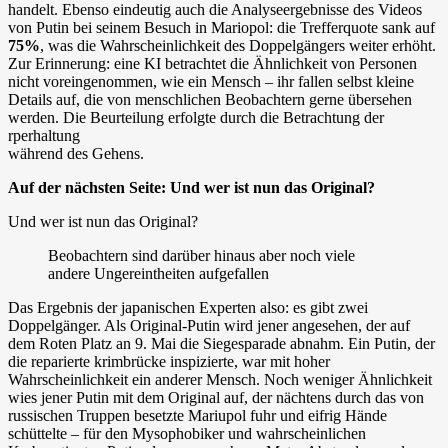
handelt. Ebenso eindeutig auch die Analyseergebnisse des Videos
von Putin bei seinem Besuch in Mariopol: die Trefferquote sank auf
75%
, was die Wahrscheinlichkeit des Doppelgängers weiter erhöht.
Zur Erinnerung: eine KI betrachtet die Ähnlichkeit von Personen
nicht voreingenommen, wie ein Mensch – ihr fallen selbst kleine
Details auf, die von menschlichen Beobachtern gerne übersehen
werden. Die Beurteilung erfolgte durch die Betrachtung der
rperhaltung
während des Gehens.
Auf der nächsten Seite: Und wer ist nun das Original?
Und wer ist nun das Original?
Beobachtern sind darüber hinaus aber noch viele
andere Ungereintheiten aufgefallen
Das Ergebnis der japanischen Experten also: es gibt zwei
Doppelgänger. Als Original-Putin wird jener angesehen, der auf
dem Roten Platz an 9. Mai die Siegesparade abnahm. Ein Putin, der
die reparierte krimbrücke inspizierte, war mit hoher
Wahrscheinlichkeit ein anderer Mensch. Noch weniger Ähnlichkeit
wies jener Putin mit dem Original auf, der nächtens durch das von
russischen Truppen besetzte Mariupol fuhr und eifrig Hände
schüttelte – für den Mysophobiker und wahrscheinlichen