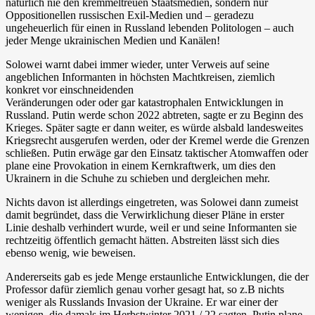
natürlich nie den kremmeltreuen Staatsmedien, sondern nur
Oppositionellen russischen Exil-Medien und – geradezu
ungeheuerlich für einen in Russland lebenden Politologen – auch
jeder Menge ukrainischen Medien und Kanälen!
Solowei warnt dabei immer wieder, unter Verweis auf seine
angeblichen Informanten in höchsten Machtkreisen, ziemlich
konkret vor einschneidenden
Veränderungen oder oder gar katastrophalen Entwicklungen in
Russland. Putin werde schon 2022 abtreten, sagte er zu Beginn des
Krieges. Später sagte er dann weiter, es würde alsbald landesweites
Kriegsrecht ausgerufen werden, oder der Kremel werde die Grenzen
schließen. Putin erwäge gar den Einsatz taktischer Atomwaffen oder
plane eine Provokation in einem Kernkraftwerk, um dies den
Ukrainern in die Schuhe zu schieben und dergleichen mehr.
Nichts davon ist allerdings eingetreten, was Solowei dann zumeist
damit begründet, dass die Verwirklichung dieser Pläne in erster
Linie deshalb verhindert wurde, weil er und seine Informanten sie
rechtzeitig öffentlich gemacht hätten. Abstreiten lässt sich dies
ebenso wenig, wie beweisen.
Andererseits gab es jede Menge erstaunliche Entwicklungen, die der
Professor dafür ziemlich genau vorher gesagt hat, so z.B nichts
weniger als Russlands Invasion der Ukraine. Er war einer der
wenigen, die damals im Herbstwinter 2021 / 22 sagten, Putin plane