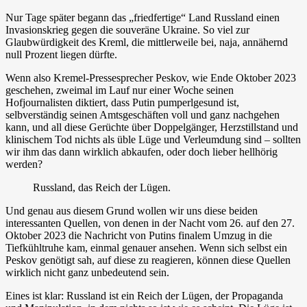
Nur Tage später begann das „friedfertige“ Land Russland einen
Invasionskrieg gegen die souveräne Ukraine. So viel zur
Glaubwürdigkeit des Kreml, die mittlerweile bei, naja, annähernd
null Prozent liegen dürfte.
Wenn also Kremel-Pressesprecher Peskov, wie Ende Oktober 2023
geschehen, zweimal im Lauf nur einer Woche seinen
Hofjournalisten diktiert, dass Putin pumperlgesund ist,
selbverständig seinen Amtsgeschäften voll und ganz nachgehen
kann, und all diese Gerüchte über Doppelgänger, Herzstillstand und
klinischem Tod nichts als üble Lüge und Verleumdung sind – sollten
wir ihm das dann wirklich abkaufen, oder doch lieber hellhörig
werden?
Russland, das Reich der Lügen.
Und genau aus diesem Grund wollen wir uns diese beiden
interessanten Quellen, von denen in der Nacht vom 26. auf den 27.
Oktober 2023 die Nachricht von Putins finalem Umzug in die
Tiefkühltruhe kam, einmal genauer ansehen. Wenn sich selbst ein
Peskov genötigt sah, auf diese zu reagieren, können diese Quellen
wirklich nicht ganz unbedeutend sein.
Eines ist klar: Russland ist ein Reich der Lügen, der Propaganda