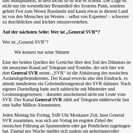
und Manipulation, in dem nichts so ist wie es scheint. Die Lüge ist
nicht nur ein wesentlicher Bestandteil des Systems Putin, sondern
gehört Fest zum Wesen Russlands und kaum etwas in diesem Land
ist von den Menschen im Westen – selbst von Experten! – schwerer
zu durchblicken und leichter misszuverstehen.
Auf der nächsten Seite: Wer ist „General SVR“?
Wer ist „General SVR“?
Wir kennen nur seine Stimme
Eine der beiden Quellen der Gerüchte über den Tod des Diktators ist
ein anonymer Kanal auf Telegram und Youtube, der sich hier wie
dort
General SVR
nennt. „SVR“ ist die Abkürzung des russischen
Auslandsgeheimdienstes. Der Kanal erweckt also den Eindruck, es
stünde mindestens ein Geheimdienstgeneral des SVR dahinter. Nach
eigener Darstellung hatte auch zahlreiche mit Mitstreiter und
Gesinnungsgenossen – darunter anscheinend nicht nur Leute vom
SVR. Der Kanal
General SVR
zählt auf Telegram mittlerweile fast
eine halbe Million Abonnenten.
Jeden Montag bis Freitag, 9:00 Uhr Moskauer Zeit, fasst General
SVR zusammen, was sich am Vortag im engsten Zirkel der
russischen Führung an Spannendem oder gar Peinlichem zugetragen
hat. Einmal pro Woche meldet sich zudem ein geheimnisvoller