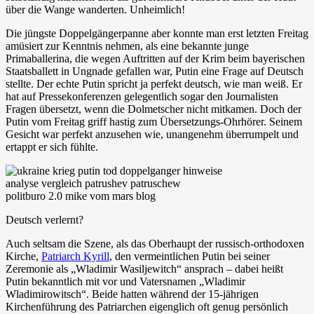
über die Wange wanderten. Unheimlich!
Die jüngste Doppelgängerpanne aber konnte man erst letzten Freitag
amüsiert zur Kenntnis nehmen, als eine bekannte junge
Primaballerina, die wegen Auftritten auf der Krim beim bayerischen
Staatsballett in Ungnade gefallen war, Putin eine Frage auf Deutsch
stellte. Der echte Putin spricht ja perfekt deutsch, wie man weiß. Er
hat auf Pressekonferenzen gelegentlich sogar den Journalisten
Fragen übersetzt, wenn die Dolmetscher nicht mitkamen. Doch der
Putin vom Freitag griff hastig zum Übersetzungs-Ohrhörer. Seinem
Gesicht war perfekt anzusehen wie, unangenehm überrumpelt und
ertappt er sich fühlte.
Deutsch verlernt?
Auch seltsam die Szene, als das Oberhaupt der russisch-orthodoxen
Kirche,
Patriarch Kyrill
, den vermeintlichen Putin bei seiner
Zeremonie als „Wladimir Wasiljewitch“ ansprach – dabei heißt
Putin bekanntlich mit vor und Vatersnamen „Wladimir
Wladimirowitsch“. Beide hatten während der 15-jährigen
Kirchenführung des Patriarchen eigenglich oft genug persönlich