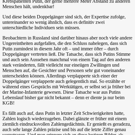
Krebspatienten Putin, der gerne mehrere Meter Abstand zu anderen
Menschen hält, undenkbar!
Und diese beiden Doppelgänger sind sich, der Expertise zufolge,
untereinander so wenig ähnlich, dass es definitiv zwei
unterschiedliche Individuen sein müssen.
Beobachtern in Russland sind darüber hinaus aber noch viele andere
Ungereintheiten aufgefallen, die den Schluss nahelegen, dass sich
Putin zumindest in diesem Jahr oft – und immer öfter – durch
Doppelgänger vertreten ließ. Die Tatsache, dass sich Putins Stimme
und auch sein Aussehen manchmal von einem Tag auf den anderen
stark veränderten, fällt vielleicht nur eineiigen Zwillingen und
Menschen auf, die Gesichter und Personen sehr gut voneinander
unterscheiden können. Allerdings verplapperte sich einer der
Doppelgänger verplapperte auch gelegentlich mal. So erzählte er
während eines Gesprächs mit Werktätigen, er selbst sei ja früher bei
der Marine-Infanterie gewesen. Diese Tatsache war aus Putins
Lebenslauf bisher gar nicht bekannt – denn er diente ja nur beim
KGB!
Es fällt auch auf, dass Putin in letzter Zeit Schwierigkeiten hatte,
Zahlen logisch wiederzugeben. Dabei glänzte er früher mit einem
ziemlich eindrucksvollen Zahlengedächtnis. Er genießt es geradezu,
auch sehr lange Zahlen präzise und bis auf die letzte Ziffer genau
vorzutragen. Und man erinnere sich an diese lustigen Bilder, als