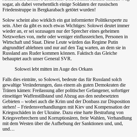
sogar, als dabei versehentlich einige Soldaten der russischen
Friedenstruppe in Bergkarabach getötet wurden!
Solow scheint also wirklich ein gut informierter Politikexperte zu
sein. Aber da gibt es noch etwas Wichtiges: Solowei deutet immer
wieder an, er sei sozusagen nur der Sprecher eines geheimen
Netzwerkes von, mehr oder weniger einflussreichen, Personen in
Wirtschaft und Staat. Diese Leute würden das Regime Putin
abgrundtief ablehnen und nur auf den Tag warten, an dem sie in
Russland ans Ruder kommen können. Faktisch das Gleiche
behauptet auch unser General SVR.
Solowei lebt mitten im Auge des Orkans
Falls dies einträte, so Solowei, bedeute das für Russland solch
gewaltige Veränderungen, dass einem als guten Demokraten die
Tränen kämen: Freilassung aller politischer Gefangener, sofortiger
einseitiger Waffenstillstand und Abzug aus den neubesetzten
Gebieten – wobei auch die Krim und der Donbass zur Disposition
stehen! – Friedensverhandlungen mit Kiev und Kompensation der
Kriegsschäden in der Ukraine. Dazu eine harte Bestrafung von
Kriegsverbrechern und Korruptionären, freie Wahlen, Verhandlung
mit dem Westen über die Aufhebung der Sanktionen und, und,
und…