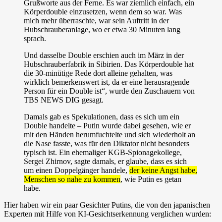
Grußworte aus der Ferne. Es war ziemlich einfach, ein
Körperdouble einzusetzen, wenn dem so war. Was
mich mehr überraschte, war sein Auftritt in der
Hubschrauberanlage, wo er etwa 30 Minuten lang
sprach.
Und dasselbe Double erschien auch im März in der
Hubschrauberfabrik in Sibirien. Das Körperdouble hat
die 30-minütige Rede dort alleine gehalten, was
wirklich bemerkenswert ist, da er eine herausragende
Person für ein Double ist“, wurde den Zuschauern von
TBS NEWS DIG gesagt.
Damals gab es Spekulationen, dass es sich um ein
Double handelte – Putin wurde dabei gesehen, wie er
mit den Händen herumfuchtelte und sich wiederholt an
die Nase fasste, was für den Diktator nicht besonders
typisch ist. Ein ehemaliger KGB-Spionagekollege,
Sergei Zhirnov, sagte damals, er glaube, dass es sich
um einen Doppelgänger handele,
der keine Angst habe,
Menschen so nahe zu kommen
, wie Putin es getan
habe.
Hier haben wir ein paar Gesichter Putins, die von den japanischen
Experten mit Hilfe von KI-Gesichtserkennung verglichen wurden: