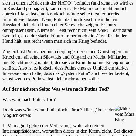
sich in einem „Krieg mit der NATO“ befindet (und genau so wird es
in Russland propagiert), kann der starke Mann doch nicht einfach
abtreten! Ja selbst eine Krankheit würde seine Gegner bereits
triumphieren lassen. Nein, Putin darf im toxisch-männlichen
Russland nicht den Hauch einer Schwäche zeigen. Er muss
omnipräsent sein. Niemand – erst recht nicht sein Volk! – darf daran
zweifeln, dass der starke Führer immer noch die Zügel fest in der
Hand hält, erst recht wenn man sich im Krieg befindet.
Zugleich ist Putin aber auch derjenige, der seinen Günstlingen und
Kriechern, all seinen Silowikis und Oligarchen Macht, Milliarden
und Reichtümer garantiert, der sie vor Ermittlung und Enteignungen
schützt. Also ist es logisch, dass Putins engstes Umfeld ein starkes
Interesse daran hätte, dass das „System Putin“ auch weiter besteht,
selbst wenn es Putin selbst nicht mehr geben sollte.
Auf der nächsten Seite: Was wäre nach Putins Tod?
Was wäre nach Putins Tod?
Doch was wäre, wenn Putin doch stürbe? Hier gäbe es drei
Möglichkeiten:
1. Man agiert getreu der Verfassung, wählt also einen
Interimspräsidenten, woraufhin dieser in den Kreml zieht. Bei dieser