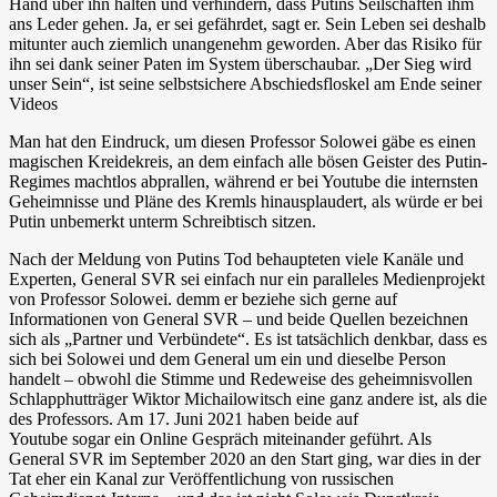
Hand über ihn halten und verhindern, dass Putins Seilschaften ihm
ans Leder gehen. Ja, er sei gefährdet, sagt er. Sein Leben sei deshalb
mitunter auch ziemlich unangenehm geworden. Aber das Risiko für
ihn sei dank seiner Paten im System überschaubar. „Der Sieg wird
unser Sein“, ist seine selbstsichere Abschiedsfloskel am Ende seiner
Videos
Man hat den Eindruck, um diesen Professor Solowei gäbe es einen
magischen Kreidekreis, an dem einfach alle bösen Geister des Putin-
Regimes machtlos abprallen, während er bei Youtube die internsten
Geheimnisse und Pläne des Kremls hinausplaudert, als würde er bei
Putin unbemerkt unterm Schreibtisch sitzen.
Nach der Meldung von Putins Tod behaupteten viele Kanäle und
Experten, General SVR sei einfach nur ein paralleles Medienprojekt
von Professor Solowei. demm er beziehe sich gerne auf
Informationen von General SVR – und beide Quellen bezeichnen
sich als „Partner und Verbündete“. Es ist tatsächlich denkbar, dass es
sich bei Solowei und dem General um ein und dieselbe Person
handelt – obwohl die Stimme und Redeweise des geheimnisvollen
Schlapphutträger Wiktor Michailowitsch eine ganz andere ist, als die
des Professors. Am 17. Juni 2021 haben beide auf
Youtube sogar ein Online Gespräch miteinander geführt. Als
General SVR im September 2020 an den Start ging, war dies in der
Tat eher ein Kanal zur Veröffentlichung von russischen