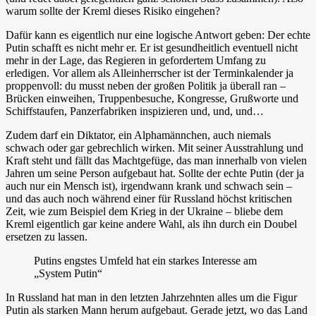
warum sollte der Kreml dieses Risiko eingehen?
Dafür kann es eigentlich nur eine logische Antwort geben: Der echte
Putin schafft es nicht mehr er. Er ist gesundheitlich eventuell nicht
mehr in der Lage, das Regieren in gefordertem Umfang zu
erledigen. Vor allem als Alleinherrscher ist der Terminkalender ja
proppenvoll: du musst neben der großen Politik ja überall ran –
Brücken einweihen, Truppenbesuche, Kongresse, Grußworte und
Schiffstaufen, Panzerfabriken inspizieren und, und, und…
Zudem darf ein Diktator, ein Alphamännchen, auch niemals
schwach oder gar gebrechlich wirken. Mit seiner Ausstrahlung und
Kraft steht und fällt das Machtgefüge, das man innerhalb von vielen
Jahren um seine Person aufgebaut hat. Sollte der echte Putin (der ja
auch nur ein Mensch ist), irgendwann krank und schwach sein –
und das auch noch während einer für Russland höchst kritischen
Zeit, wie zum Beispiel dem Krieg in der Ukraine – bliebe dem
Kreml eigentlich gar keine andere Wahl, als ihn durch ein Doubel
ersetzen zu lassen.
Putins engstes Umfeld hat ein starkes Interesse am
„System Putin“
In Russland hat man in den letzten Jahrzehnten alles um die Figur
Putin als starken Mann herum aufgebaut. Gerade jetzt, wo das Land