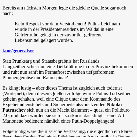
Bereits am nächsten Morgen legte die gleiche Quelle sogar noch
nach:
Kein Respekt vor dem Verstorbenen! Putins Leichnam
wurde in der Präsidentenresidenz im Waldai in eine
Gefriertruhe gelegt in der zuvor tief gefrorene
Lebensmittel gelagert wurden.
t.me/generalsvr
Statt Prunksarg und Staatsbegräbnis hat Russlands
Langzeitherrscher nun eine Tiefkühltruhe in der Provinz bekommen
und ruht nun sanft im Permafrost zwischen tiefgefrorenem
Pfannengemüse und Rahmspinat?
Es klingt lustig – aber dieses Thema ist zugleich auch todernst
(Wortspiel), denn diesen Quellen zufolge würde Putins Tod seither
geheim gehalten, weil eine Clique unter dem Kommando des
Exgeheimdienstchefs und Sicherheitsratsvorsitzenden
Nikolai
Patruschev
sich nun an die Macht klammert – quasi ein Politbüro
2.0, und dazu würden sie sich – so skurril das klingt – einer Art
Marionette bedienen: nämlich eines Putin-Doppelgängers!
Folgerichtig wäre die russische Verfassung, die eigentlich ein klares
Prozedere für den Tod eines Präsidenten im Amt vorgibt, in Putins