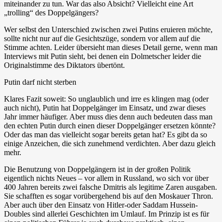
miteinander zu tun. War das also Absicht? Vielleicht eine Art
„trolling“ des Doppelgängers?
Wer selbst den Unterschied zwischen zwei Putins eruieren möchte,
sollte nicht nur auf die Gesichtszüge, sondern vor allem auf die
Stimme achten. Leider übersieht man dieses Detail gerne, wenn man
Interviews mit Putin sieht, bei denen ein Dolmetscher leider die
Originalstimme des Diktators übertönt.
Putin darf nicht sterben
Klares Fazit soweit: So unglaublich und irre es klingen mag (oder
auch nicht), Putin hat Doppelgänger im Einsatz, und zwar dieses
Jahr immer häufiger. Aber muss dies denn auch bedeuten dass man
den echten Putin durch einen dieser Doppelgänger ersetzen könnte?
Oder das man das vielleicht sogar bereits getan hat? Es gibt da so
einige Anzeichen, die sich zunehmend verdichten. Aber dazu gleich
mehr.
Die Benutzung von Doppelgängern ist in der großen Politik
eigentlich nichts Neues – vor allem in Russland, wo sich vor über
400 Jahren bereits zwei falsche Dmitris als legitime Zaren ausgaben.
Sie schafften es sogar vorübergehend bis auf den Moskauer Thron.
Aber auch über den Einsatz von Hitler-oder Saddam Hussein-
Doubles sind allerlei Geschichten im Umlauf. Im Prinzip ist es für