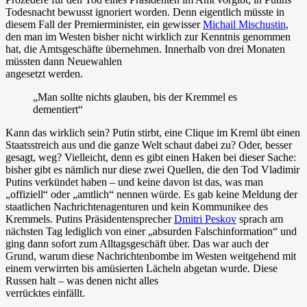
Todesnacht bewusst ignoriert worden. Denn eigentlich müsste in
diesem Fall der Premierminister, ein gewisser
Michail Mischustin
,
den man im Westen bisher nicht wirklich zur Kenntnis genommen
hat, die Amtsgeschäfte übernehmen. Innerhalb von drei Monaten
müssten dann Neuewahlen
angesetzt werden.
„Man sollte nichts glauben, bis der Kremmel es
dementiert“
Kann das wirklich sein? Putin stirbt, eine Clique im Kreml übt einen
Staatsstreich aus und die ganze Welt schaut dabei zu? Oder, besser
gesagt, weg? Vielleicht, denn es gibt einen Haken bei dieser Sache:
bisher gibt es nämlich nur diese zwei Quellen, die den Tod Vladimir
Putins verkündet haben – und keine davon ist das, was man
„offiziell“ oder „amtlich“ nennen würde. Es gab keine Meldung der
staatlichen Nachrichtenagenturen und kein Kommunikee des
Kremmels. Putins Präsidentensprecher
Dmitri Peskov
sprach am
nächsten Tag lediglich von einer „absurden Falschinformation“ und
ging dann sofort zum Alltagsgeschäft über. Das war auch der
Grund, warum diese Nachrichtenbombe im Westen weitgehend mit
einem verwirrten bis amüsierten Lächeln abgetan wurde. Diese
Russen halt – was denen nicht alles
verrücktes einfällt.