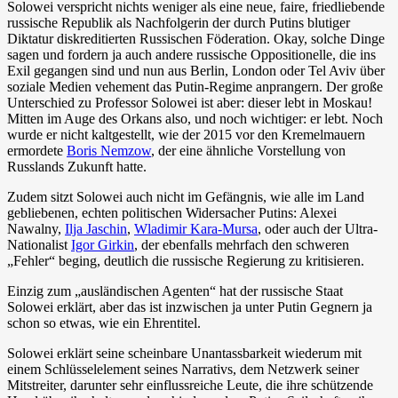
Solowei verspricht nichts weniger als eine neue, faire, friedliebende
russische Republik als Nachfolgerin der durch Putins blutiger
Diktatur diskreditierten Russischen Föderation. Okay, solche Dinge
sagen und fordern ja auch andere russische Oppositionelle, die ins
Exil gegangen sind und nun aus Berlin, London oder Tel Aviv über
soziale Medien vehement das Putin-Regime anprangern. Der große
Unterschied zu Professor Solowei ist aber: dieser lebt in Moskau!
Mitten im Auge des Orkans also, und noch wichtiger: er lebt. Noch
wurde er nicht kaltgestellt, wie der 2015 vor den Kremelmauern
ermordete
Boris Nemzow
, der eine ähnliche Vorstellung von
Russlands Zukunft hatte.
Zudem sitzt Solowei auch nicht im Gefängnis, wie alle im Land
gebliebenen, echten politischen Widersacher Putins: Alexei
Nawalny,
Ilja Jaschin
,
Wladimir Kara-Mursa
, oder auch der Ultra-
Nationalist
Igor Girkin
, der ebenfalls mehrfach den schweren
„Fehler“ beging, deutlich die russische Regierung zu kritisieren.
Einzig zum „ausländischen Agenten“ hat der russische Staat
Solowei erklärt, aber das ist inzwischen ja unter Putin Gegnern ja
schon so etwas, wie ein Ehrentitel.
Solowei erklärt seine scheinbare Unantassbarkeit wiederum mit
einem Schlüsselelement seines Narrativs, dem Netzwerk seiner
Mitstreiter, darunter sehr einflussreiche Leute, die ihre schützende