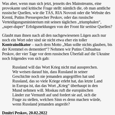
Was aber, wenn man sich jetzt, jenseits des Mainstreams, eine
provokante und kritische Frage stellt: nämlich die, ob man amtliche
russische Quellen, wie die TAS, RIA Novosti oder die Website des
Kreml, Putins Pressesprecher Peskov, oder das russische
Verteidigungsministerium mit seinen täglichen „triumphalen“,
„super-duper“ Erfolgsmeldungen von der Front für seriöse Quellen?
Glaubt man ihnen nach all den nachgewiesenen Lügen auch nur
noch ein Wort oder sind sie nicht etwa eher ein toller
Kontraindikator
– nach dem Motto „Man sollte nichts glauben, bis
der Kremmel es dementiert“? Nehmen wir Putins Chihuahua
Peskov, der vier Tage vor dem russischen Überfall auf die Ukraine
noch folgendes von sich gab:
Russland will das Wort Krieg nicht mal aussprechen.
Wir weisen darauf hin, dass Russland in seiner
Geschichte noch nie jemanden angegriffen hat und
Russland, das so viele Kriege erlebt hat, das letzte Land
in Europa ist, das das Wort „Krieg“ überhaupt in den
Mund nehmen will. Moskau ruft die europäischen
Länder zur Vernunft auf und fordert sie auf, sich die
Frage zu stellen, welchen Sinn es denn machen würde,
wenn Russland jemanden angreife?
Dmitri Peskov, 20.02.2022