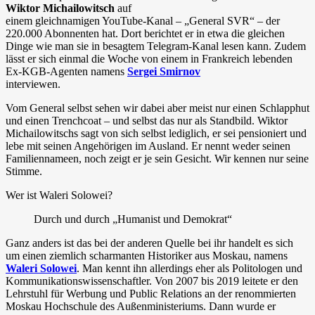
Wiktor Michailowitsch
auf
einem gleichnamigen YouTube-Kanal – „General SVR“ – der
220.000 Abonnenten hat. Dort berichtet er in etwa die gleichen
Dinge wie man sie in besagtem Telegram-Kanal lesen kann. Zudem
lässt er sich einmal die Woche von einem in Frankreich lebenden
Ex-KGB-Agenten namens
Sergei Smirnov
interviewen.
Vom General selbst sehen wir dabei aber meist nur einen Schlapphut
und einen Trenchcoat – und selbst das nur als Standbild. Wiktor
Michailowitschs sagt von sich selbst lediglich, er sei pensioniert und
lebe mit seinen Angehörigen im Ausland. Er nennt weder seinen
Familiennameen, noch zeigt er je sein Gesicht. Wir kennen nur seine
Stimme.
Wer ist Waleri Solowei?
Durch und durch „Humanist und Demokrat“
Ganz anders ist das bei der anderen Quelle bei ihr handelt es sich
um einen ziemlich scharmanten Historiker aus Moskau, namens
Waleri Solowei
. Man kennt ihn allerdings eher als Politologen und
Kommunikationswissenschaftler. Von 2007 bis 2019 leitete er den
Lehrstuhl für Werbung und Public Relations an der renommierten
Moskau Hochschule des Außenministeriums. Dann wurde er