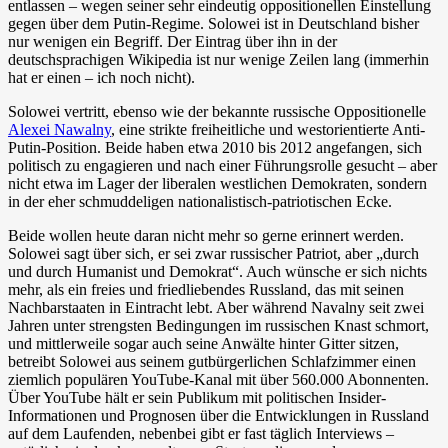
entlassen – wegen seiner sehr eindeutig oppositionellen Einstellung
gegen über dem Putin-Regime. Solowei ist in Deutschland bisher
nur wenigen ein Begriff. Der Eintrag über ihn in der
deutschsprachigen Wikipedia ist nur wenige Zeilen lang (immerhin
hat er einen – ich noch nicht).
Solowei vertritt, ebenso wie der bekannte russische Oppositionelle
Alexei Nawalny
, eine strikte freiheitliche und westorientierte Anti-
Putin-Position. Beide haben etwa 2010 bis 2012 angefangen, sich
politisch zu engagieren und nach einer Führungsrolle gesucht – aber
nicht etwa im Lager der liberalen westlichen Demokraten, sondern
in der eher schmuddeligen nationalistisch-patriotischen Ecke.
Beide wollen heute daran nicht mehr so gerne erinnert werden.
Solowei sagt über sich, er sei zwar russischer Patriot, aber „durch
und durch Humanist und Demokrat“. Auch wünsche er sich nichts
mehr, als ein freies und friedliebendes Russland, das mit seinen
Nachbarstaaten in Eintracht lebt. Aber während Navalny seit zwei
Jahren unter strengsten Bedingungen im russischen Knast schmort,
und mittlerweile sogar auch seine Anwälte hinter Gitter sitzen,
betreibt Solowei aus seinem gutbürgerlichen Schlafzimmer einen
ziemlich populären YouTube-Kanal mit über 560.000 Abonnenten.
Über YouTube hält er sein Publikum mit politischen Insider-
Informationen und Prognosen über die Entwicklungen in Russland
auf dem Laufenden, nebenbei gibt er fast täglich Interviews –