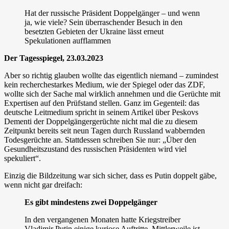
Hat der russische Präsident Doppelgänger – und wenn
ja, wie viele? Sein überraschender Besuch in den
besetzten Gebieten der Ukraine lässt erneut
Spekulationen aufflammen
Der Tagesspiegel, 23.03.2023
Aber so richtig glauben wollte das eigentlich niemand – zumindest
kein recherchestarkes Medium, wie der Spiegel oder das ZDF,
wollte sich der Sache mal wirklich annehmen und die Gerüchte mit
Expertisen auf den Prüfstand stellen. Ganz im Gegenteil: das
deutsche Leitmedium spricht in seinem Artikel über Peskovs
Dementi der Doppelgängergerüchte nicht mal die zu diesem
Zeitpunkt bereits seit neun Tagen durch Russland wabbernden
Todesgerüchte an. Stattdessen schreiben Sie nur: „Über den
Gesundheitszustand des russischen Präsidenten wird viel
spekuliert“.
Einzig die Bildzeitung war sich sicher, dass es Putin doppelt gäbe,
wenn nicht gar dreifach:
Es gibt mindestens zwei Doppelgänger
In den vergangenen Monaten hatte Kriegstreiber
Vladimir Putin einige kuriose Auftritte. Mittlerweile ist