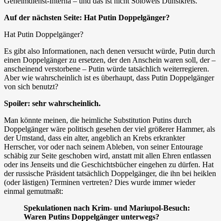
Geheimdienst-Interna – und das ist nicht Soloweis Dunstkreis.
Auf der nächsten Seite: Hat Putin Doppelgänger?
Hat Putin Doppelgänger?
Es gibt also Informationen, nach denen versucht würde, Putin durch
einen Doppelgänger zu ersetzen, der den Anschein waren soll, der –
anscheinend verstorbene – Putin würde tatsächlich weiterregieren.
Aber wie wahrscheinlich ist es überhaupt, dass Putin Doppelgänger
von sich benutzt?
Spoiler: sehr wahrscheinlich.
Man könnte meinen, die heimliche Substitution Putins durch
Doppelgänger wäre politisch gesehen der viel größerer Hammer, als
der Umstand, dass ein alter, angeblich an Krebs erkrankter
Herrscher, vor oder nach seinem Ableben, von seiner Entourage
schäbig zur Seite geschoben wird, anstatt mit allen Ehren entlassen
oder ins Jenseits und die Geschichtsbücher eingehen zu dürfen. Hat
der russische Präsident tatsächlich Doppelgänger, die ihn bei heiklen
(oder lästigen) Terminen vertreten? Dies wurde immer wieder
einmal gemutmaßt:
Spekulationen nach Krim- und Mariupol-Besuch:
Waren Putins Doppelgänger unterwegs?