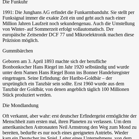
Die Funkuhr
1991: Die Junghans AG erfindet die Funkarmbanduhr. Sie stellt per
Funksignal immer die exakte Zeit ein und geht auch nach einer
Million Jahren Laufzeit noch sekundengenau. Auch die Umstellung
von Winter- auf Sommerzeit erfolgt vollautomatisch. Der
europäische Zeitsender DCF 77 und Mikroelektronik machen diese
Präzision möglich.
Gummibärchen
Geboren am 3. April 1893 machte sich der berufliche
Bonbonkocher Hans Riegel im Jahr 1920 selbständig und wurde
unter dem Namen Hans Riegel Bonn ins Bonner Handelsregister
eingetragen. Seine Erfindung: der Haribo-Goldbär – der
ursprünglich ein Tanzbär sein sollte. Erst 1960 wurde aus dem
Tanzbär der Goldbär, von denen angeblich täglich 100 Millionen
Stück produziert werden.
Die Mondlandung
Oft verkannt, aber wahr: erst deutscher Erfindergeist ermöglichte der
Menschheit zum ersten mal, ihren Planeten zu verlassen. Um dem
amerikanischen Astronauten Neil Armstrong den Weg zum Mond zu
bereiten, bedurfte es nur noch eines geeigneten Antriebs. Wieder
kam ein Deutscher ins Spiel, Leiter eines Unternehmens, von dem