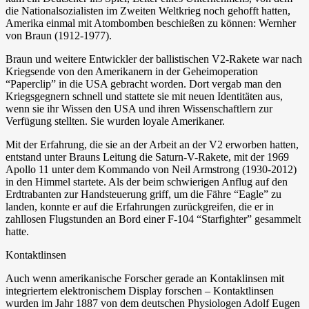
die Nationalsozialisten im Zweiten Weltkrieg noch gehofft hatten,
Amerika einmal mit Atombomben beschießen zu können: Wernher
von Braun (1912-1977).
Braun und weitere Entwickler der ballistischen V2-Rakete war nach
Kriegsende von den Amerikanern in der Geheimoperation
“Paperclip” in die USA gebracht worden. Dort vergab man den
Kriegsgegnern schnell und stattete sie mit neuen Identitäten aus,
wenn sie ihr Wissen den USA und ihren Wissenschaftlern zur
Verfügung stellten. Sie wurden loyale Amerikaner.
Mit der Erfahrung, die sie an der Arbeit an der V2 erworben hatten,
entstand unter Brauns Leitung die Saturn-V-Rakete, mit der 1969
Apollo 11 unter dem Kommando von Neil Armstrong (1930-2012)
in den Himmel startete. Als der beim schwierigen Anflug auf den
Erdtrabanten zur Handsteuerung griff, um die Fähre “Eagle” zu
landen, konnte er auf die Erfahrungen zurückgreifen, die er in
zahllosen Flugstunden an Bord einer F-104 “Starfighter” gesammelt
hatte.
Kontaktlinsen
Auch wenn amerikanische Forscher gerade an Kontaklinsen mit
integriertem elektronischem Display forschen – Kontaktlinsen
wurden im Jahr 1887 von dem deutschen Physiologen Adolf Eugen