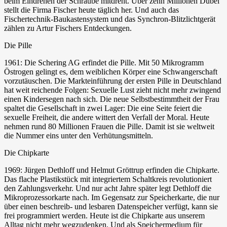
beim Eindrehen der Schraube mitdreht. Über zehn Millionen Dübel
stellt die Firma Fischer heute täglich her. Und auch das
Fischertechnik-Baukastensystem und das Synchron-Blitzlichtgerät
zählen zu Artur Fischers Entdeckungen.
Die Pille
1961: Die Schering AG erfindet die Pille. Mit 50 Mikrogramm
Östrogen gelingt es, dem weiblichen Körper eine Schwangerschaft
vorzutäuschen. Die Markteinführung der ersten Pille in Deutschland
hat weit reichende Folgen: Sexuelle Lust zieht nicht mehr zwingend
einen Kindersegen nach sich. Die neue Selbstbestimmtheit der Frau
spaltet die Gesellschaft in zwei Lager: Die eine Seite feiert die
sexuelle Freiheit, die andere wittert den Verfall der Moral. Heute
nehmen rund 80 Millionen Frauen die Pille. Damit ist sie weltweit
die Nummer eins unter den Verhütungsmitteln.
Die Chipkarte
1969: Jürgen Dethloff und Helmut Gröttrup erfinden die Chipkarte.
Das flache Plastikstück mit integriertem Schaltkreis revolutioniert
den Zahlungsverkehr. Und nur acht Jahre später legt Dethloff die
Mikroprozessorkarte nach. Im Gegensatz zur Speicherkarte, die nur
über einen beschreib- und lesbaren Datenspeicher verfügt, kann sie
frei programmiert werden. Heute ist die Chipkarte aus unserem
Alltag nicht mehr wegzudenken. Und als Speichermedium für