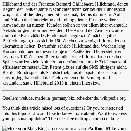
Hillebrand und der Franzose Bernard Ghillebaert. Hillebrand, der zu
Beginn der 1980er-Jahre Nachrichtentechniker bei der Bundespost
war, kam auf die Idee, einen Steuerkanal, der bis dahin zum Auf-
und Abbau der Funktelefonverbindung diente, für eine weitere
Anwendung zu nutzen. Kunden sollten so vor allem über eventuelle
Netzstörungen informiert werden. Die Anzahl der Zeichen wurde
durch die Kapazität des Funkkanals begrenzt. Zunächst gab es
Befürchtungen, dass sich in 160 Zeichen zu wenige Informationen
übermitteln ließen. Daraufhin schrieb Hillebrand drei Wochen lang
Kurzmitteilungen in dieser Länge auf Postkarten. Dabei stellte er
fest, dass 160 Zeichen für erstaunlich viele Informationen reichen.
Später wurden viele Abkürzungen erfunden, um die Zeichenanzahl
effizienter zu nutzen. Ein Patent gibt es auf die SMS übrigens nicht.
Bei der Bundespost als Staatsbetrieb, aus der später die Telekom
hervorging, habe nicht das Geldverdienen im Vordergrund
gestanden, sagte Hillebrand 2013 in einem Interview.
Quellen: welt.de, made-in-germany.biz, schekker.de, wikipedia.org
You think this article raised lots of questions? Or you're interested
into this topic and would like to know more about? Want to express
your personal oppinion? Then feel free to drop a comment here.
Author: Mike vom