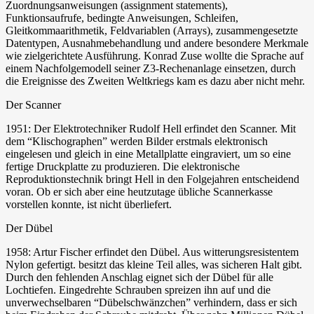
Zuordnungsanweisungen (assignment statements),
Funktionsaufrufe, bedingte Anweisungen, Schleifen,
Gleitkommaarithmetik, Feldvariablen (Arrays), zusammengesetzte
Datentypen, Ausnahmebehandlung und andere besondere Merkmale
wie zielgerichtete Ausführung. Konrad Zuse wollte die Sprache auf
einem Nachfolgemodell seiner Z3-Rechenanlage einsetzen, durch
die Ereignisse des Zweiten Weltkriegs kam es dazu aber nicht mehr.
Der Scanner
1951: Der Elektrotechniker Rudolf Hell erfindet den Scanner. Mit
dem “Klischographen” werden Bilder erstmals elektronisch
eingelesen und gleich in eine Metallplatte eingraviert, um so eine
fertige Druckplatte zu produzieren. Die elektronische
Reproduktionstechnik bringt Hell in den Folgejahren entscheidend
voran. Ob er sich aber eine heutzutage übliche Scannerkasse
vorstellen konnte, ist nicht überliefert.
Der Dübel
1958: Artur Fischer erfindet den Dübel. Aus witterungsresistentem
Nylon gefertigt. besitzt das kleine Teil alles, was sicheren Halt gibt.
Durch den fehlenden Anschlag eignet sich der Dübel für alle
Lochtiefen. Eingedrehte Schrauben spreizen ihn auf und die
unverwechselbaren “Dübelschwänzchen” verhindern, dass er sich