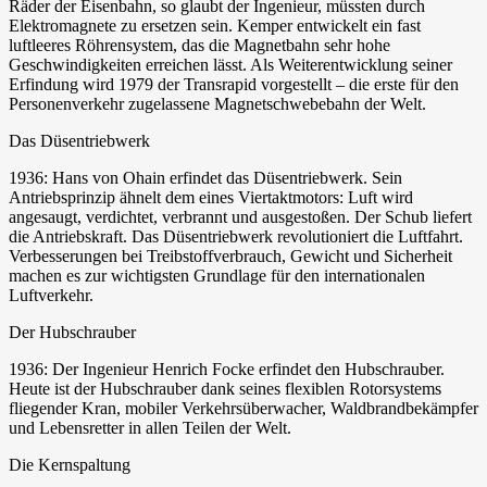
Räder der Eisenbahn, so glaubt der Ingenieur, müssten durch
Elektromagnete zu ersetzen sein. Kemper entwickelt ein fast
luftleeres Röhrensystem, das die Magnetbahn sehr hohe
Geschwindigkeiten erreichen lässt. Als Weiterentwicklung seiner
Erfindung wird 1979 der Transrapid vorgestellt – die erste für den
Personenverkehr zugelassene Magnetschwebebahn der Welt.
Das Düsentriebwerk
1936: Hans von Ohain erfindet das Düsentriebwerk. Sein
Antriebsprinzip ähnelt dem eines Viertaktmotors: Luft wird
angesaugt, verdichtet, verbrannt und ausgestoßen. Der Schub liefert
die Antriebskraft. Das Düsentriebwerk revolutioniert die Luftfahrt.
Verbesserungen bei Treibstoffverbrauch, Gewicht und Sicherheit
machen es zur wichtigsten Grundlage für den internationalen
Luftverkehr.
Der Hubschrauber
1936: Der Ingenieur Henrich Focke erfindet den Hubschrauber.
Heute ist der Hubschrauber dank seines flexiblen Rotorsystems
fliegender Kran, mobiler Verkehrsüberwacher, Waldbrandbekämpfer
und Lebensretter in allen Teilen der Welt.
Die Kernspaltung