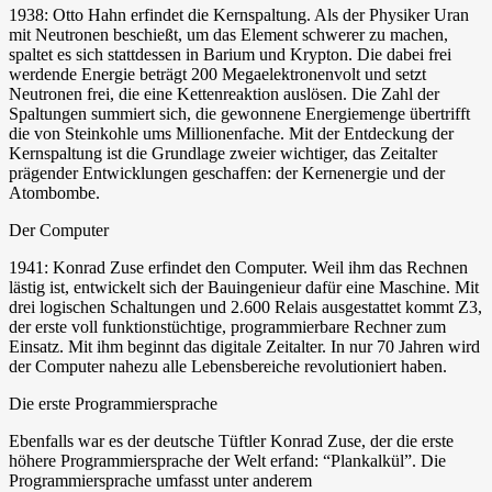
1938: Otto Hahn erfindet die Kernspaltung. Als der Physiker Uran
mit Neutronen beschießt, um das Element schwerer zu machen,
spaltet es sich stattdessen in Barium und Krypton. Die dabei frei
werdende Energie beträgt 200 Megaelektronenvolt und setzt
Neutronen frei, die eine Kettenreaktion auslösen. Die Zahl der
Spaltungen summiert sich, die gewonnene Energiemenge übertrifft
die von Steinkohle ums Millionenfache. Mit der Entdeckung der
Kernspaltung ist die Grundlage zweier wichtiger, das Zeitalter
prägender Entwicklungen geschaffen: der Kernenergie und der
Atombombe.
Der Computer
1941: Konrad Zuse erfindet den Computer. Weil ihm das Rechnen
lästig ist, entwickelt sich der Bauingenieur dafür eine Maschine. Mit
drei logischen Schaltungen und 2.600 Relais ausgestattet kommt Z3,
der erste voll funktionstüchtige, programmierbare Rechner zum
Einsatz. Mit ihm beginnt das digitale Zeitalter. In nur 70 Jahren wird
der Computer nahezu alle Lebensbereiche revolutioniert haben.
Die erste Programmiersprache
Ebenfalls war es der deutsche Tüftler Konrad Zuse, der die erste
höhere Programmiersprache der Welt erfand: “Plankalkül”. Die
Programmiersprache umfasst unter anderem