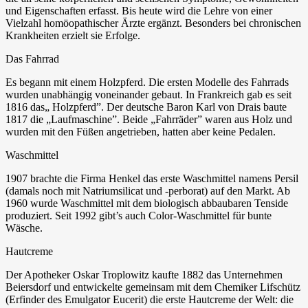
und Eigenschaften erfasst. Bis heute wird die Lehre von einer
Vielzahl homöopathischer Ärzte ergänzt. Besonders bei chronischen
Krankheiten erzielt sie Erfolge.
Das Fahrrad
Es begann mit einem Holzpferd. Die ersten Modelle des Fahrrads
wurden unabhängig voneinander gebaut. In Frankreich gab es seit
1816 das„ Holzpferd”. Der deutsche Baron Karl von Drais baute
1817 die „Laufmaschine”. Beide „Fahrräder” waren aus Holz und
wurden mit den Füßen angetrieben, hatten aber keine Pedalen.
Waschmittel
1907 brachte die Firma Henkel das erste Waschmittel namens Persil
(damals noch mit Natriumsilicat und -perborat) auf den Markt. Ab
1960 wurde Waschmittel mit dem biologisch abbaubaren Tenside
produziert. Seit 1992 gibt’s auch Color-Waschmittel für bunte
Wäsche.
Hautcreme
Der Apotheker Oskar Troplowitz kaufte 1882 das Unternehmen
Beiersdorf und entwickelte gemeinsam mit dem Chemiker Lifschütz
(Erfinder des Emulgator Eucerit) die erste Hautcreme der Welt: die