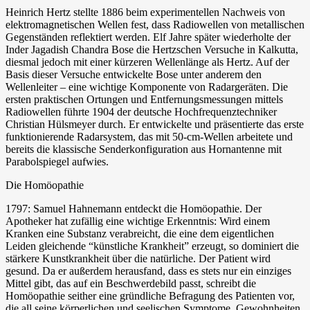
Heinrich Hertz stellte 1886 beim experimentellen Nachweis von
elektromagnetischen Wellen fest, dass Radiowellen von metallischen
Gegenständen reflektiert werden. Elf Jahre später wiederholte der
Inder Jagadish Chandra Bose die Hertzschen Versuche in Kalkutta,
diesmal jedoch mit einer kürzeren Wellenlänge als Hertz. Auf der
Basis dieser Versuche entwickelte Bose unter anderem den
Wellenleiter – eine wichtige Komponente von Radargeräten. Die
ersten praktischen Ortungen und Entfernungsmessungen mittels
Radiowellen führte 1904 der deutsche Hochfrequenztechniker
Christian Hülsmeyer durch. Er entwickelte und präsentierte das erste
funktionierende Radarsystem, das mit 50-cm-Wellen arbeitete und
bereits die klassische Senderkonfiguration aus Hornantenne mit
Parabolspiegel aufwies.
Die Homöopathie
1797: Samuel Hahnemann entdeckt die Homöopathie. Der
Apotheker hat zufällig eine wichtige Erkenntnis: Wird einem
Kranken eine Substanz verabreicht, die eine dem eigentlichen
Leiden gleichende “künstliche Krankheit” erzeugt, so dominiert die
stärkere Kunstkrankheit über die natürliche. Der Patient wird
gesund. Da er außerdem herausfand, dass es stets nur ein einziges
Mittel gibt, das auf ein Beschwerdebild passt, schreibt die
Homöopathie seither eine gründliche Befragung des Patienten vor,
die all seine körperlichen und seelischen Symptome, Gewohnheiten