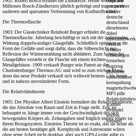
1902: Robert Bosch erfindet die Zündkerze. Heute werden 300
Millionen Bosch-Zündkerzen jährlich gefertigt und tragen zu einer
sauberen und sparsamen Verbrennung von Kraftstoffen bei.
Die Thermosflasche
1903: Der Glastechniker Reinhold Burger erfindet die
Thermosflasche. Jahrelang beschäftigt er sich mit der isolierenden
Wirkung doppelwandiger Glasgefäße. Schließlich optimiert er die
Form der Gefäße und sorgt dafür, dass die Silberschicht zur
Reflexion der Wärmestrahlung nicht abblättert. Zum Schutz des
Glasgefäßes versieht er die Flasche mit einem leichten
Metallgehäuse. 1909 verkauft Burger sein Patent an die
Charlottenburger Thermos-AG und wird so zum reichen Mann,
denn das neue Produkt verkauft sich weltweit bestens – bis heute
und in nahezu unveränderter Form.
Die Relativitätstheorie
1905: Der Physiker Albert Einstein formuliert die Relativitätstheorie,
die das Absolute von Raum und Zeit in Frage stellt. Zeit, so
behauptet er, hänge immer von der Geschwindigkeit des sich
bewegenden Körpers ab. Zeitangaben sind folglich immer relativ zu
ihrem Bezugssystem. Einsteins Theorie ist so exakt, das sie heute als
die am besten bestätigte gilt. Kernphysik und Astronomie wären
ohne seine Arbeit nicht denkbar, aber auch GPS-Geräte gäbe es