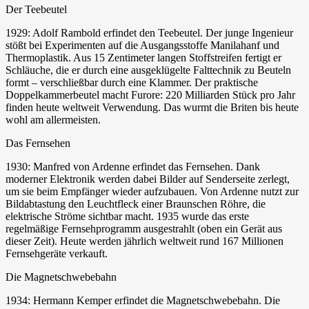
Der Teebeutel
1929: Adolf Rambold erfindet den Teebeutel. Der junge Ingenieur
stößt bei Experimenten auf die Ausgangsstoffe Manilahanf und
Thermoplastik. Aus 15 Zentimeter langen Stoffstreifen fertigt er
Schläuche, die er durch eine ausgeklügelte Falttechnik zu Beuteln
formt – verschließbar durch eine Klammer. Der praktische
Doppelkammerbeutel macht Furore: 220 Milliarden Stück pro Jahr
finden heute weltweit Verwendung. Das wurmt die Briten bis heute
wohl am allermeisten.
Das Fernsehen
1930: Manfred von Ardenne erfindet das Fernsehen. Dank
moderner Elektronik werden dabei Bilder auf Senderseite zerlegt,
um sie beim Empfänger wieder aufzubauen. Von Ardenne nutzt zur
Bildabtastung den Leuchtfleck einer Braunschen Röhre, die
elektrische Ströme sichtbar macht. 1935 wurde das erste
regelmäßige Fernsehprogramm ausgestrahlt (oben ein Gerät aus
dieser Zeit). Heute werden jährlich weltweit rund 167 Millionen
Fernsehgeräte verkauft.
Die Magnetschwebebahn
1934: Hermann Kemper erfindet die Magnetschwebebahn. Die