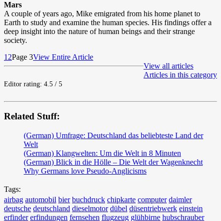
Mars
A couple of years ago, Mike emigrated from his home planet to
Earth to study and examine the human species. His findings offer a
deep insight into the nature of human beings and their strange
society.
1
2
Page 3
View Entire Article
View all articles
Articles in this category
Editor rating: 4.5 / 5
Related Stuff:
(German) Umfrage: Deutschland das beliebteste Land der
Welt
(German) Klangwelten: Um die Welt in 8 Minuten
(German) Blick in die Hölle – Die Welt der Wagenknecht
Why Germans love Pseudo-Anglicisms
Tags:
airbag
automobil
bier
buchdruck
chipkarte
computer
daimler
deutsche
deutschland
dieselmotor
dübel
düsentriebwerk
einstein
erfinder
erfindungen
fernsehen
flugzeug
glühbirne
hubschrauber