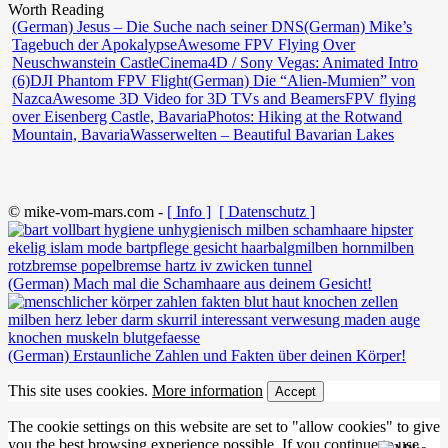
Worth Reading
(German) Jesus – Die Suche nach seiner DNS
(German) Mike’s
Tagebuch der Apokalypse
Awesome FPV Flying Over
Neuschwanstein Castle
Cinema4D / Sony Vegas: Animated Intro
(6)
DJI Phantom FPV Flight
(German) Die “Alien-Mumien” von
Nazca
Awesome 3D Video for 3D TVs and Beamers
FPV flying
over Eisenberg Castle, Bavaria
Photos: Hiking at the Rotwand
Mountain, Bavaria
Wasserwelten – Beautiful Bavarian Lakes
© mike-vom-mars.com -
[ Info ]
[ Datenschutz ]
(German) Mach mal die Schamhaare aus deinem Gesicht!
(German) Erstaunliche Zahlen und Fakten über deinen Körper!
This site uses cookies.
More information
Accept
The cookie settings on this website are set to "allow cookies" to give
you the best browsing experience possible. If you continue to use