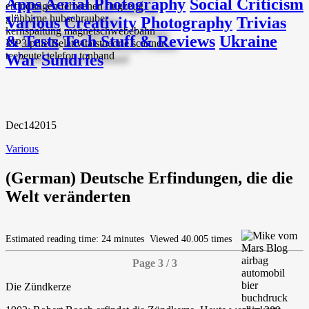
Apps
Aerial Photography
Social Criticism
Various
Creativity
Photography
Trivias
& Tests
Tech Stuff & Reviews
Ukraine
War
Sundries
Dec
14
2015
Various
(German) Deutsche Erfindungen, die die
Welt veränderten
Estimated reading time: 24 minutes
Viewed 40.005 times
Page 3 / 3
Die Zündkerze