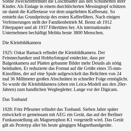
Söhne zweckentfremdet die Löschblätter aus den Schulheften ihrer
Kinder. Als Einlage in einem durchlöcherten Messingtopf schützen
sie damit die Kaffeetasse vor dem ungeliebten Kaffeesatz. So
entsteht das Grundprinzip des ersten Kaffeefilters. Nach einigen
Verfeinerungen stellt der Familienbetrieb M. Bentz ab 1912
Filterpapier und ab 1937 Filtertüten her. Als internationales
Unternehmen bechäftigt Melitta heute 3800 Menschen.
Die Kleinbildkamera
1925: Oskar Barnack erfindet die Kleinbildkamera. Der
Feinmechaniker und Hobbyfotograf entdeckte, dass per
Balgenkamera auf Platten gebannte Bilder mehr Details als nötig
beinhalten. Er reduzierte das Format auf die Größe eines 35-mm-
Kinofilms, der auf eine Spule aufgewickelt das Belichten von 24
mal 36 Millimeter großen Abschnitten in schneller Folge ermöglicht.
So wurde die Kleinbildamera (oben ein Leica-Modell aus den 20er-
Jahren) zum handlichen Wegbegleiter. Lange vor der Digicam.
Das Tonband
1928: Fritz Pfleumer erfindet das Tonband. Sieben Jahre später
entwickelt er gemeinsam mit AEG ein Gerät, das auf der Berliner
Funkausstellung als Magnetophon K1 vorgestellt wird. Das Gerät
gilt als Prototyp aller bis heute gängigen Magnetbandgeräte.